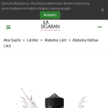
Çerez kullanıyoruz. Bu siteyi kullanmaya devam ederseniz,
çerez kullanımını kabul ettiğinizi varsayacağız.
×
Anladım
Ana Sayfa
>
Likitler
>
Alaturka Likit
>
Alaturka Kahlua
Likit