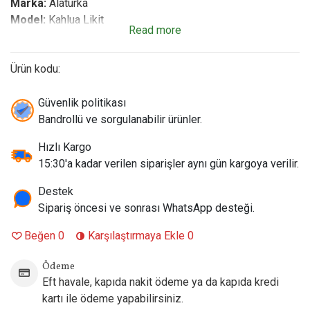
Marka:
Alaturka
Model:
Kahlua Likit
Read more
Aroma Profili:
Otantik Gurme Kahve & İçki Reçetesi –
Kavrulmuş Seçkin Arabica Kahve Çekirdekleri, Tatlı Esmer
Ürün kodu:
Şeker Notaları ve Hafif Odunsu Kahve Likörü (Kahlua)
Esansı (
Alkol içermez, sadece aroma profili taşır
).
Şişe Boyutu:
Güvenlik politikası
60 ml – Sızdırmaz, ince damlatma uçlu ve
çocuk korumalı kilitli kapaklı orijinal şişe.
Bandrollü ve sorgulanabilir ürünler.
Nikotin Seçenekleri:
3 mg / 6 mg
Hızlı Kargo
VG-PG Oranı:
%75 VG / %25 PG
15:30'a kadar verilen siparişler aynı gün kargoya verilir.
İçim Tarzı:
DL / Yarı-DL (Direct-to-Lung / Ciğer Çekim) –
Sub-Ohm Elektronik Sigaralar, RDA/RTA sarılabilir
Destek
atomizerler ve tüm gelişmiş güçlü mod cihazlar ile tam
Sipariş öncesi ve sonrası WhatsApp desteği.
uyumlu.
Öne Çıkan Özellik:
Beğen
0
Karşılaştırmaya Ekle
Kahvenin o asil ve sert tonunu, likörün
0
kremsi tatlılığıyla dengeleyen, bobin (coil) dostu ve gün
Ödeme
boyu bıkmadan tüketeceğiniz (all-day vape) elit bir gurme
Eft havale, kapıda nakit ödeme ya da kapıda kredi
içimi sunar
kartı ile ödeme yapabilirsiniz.