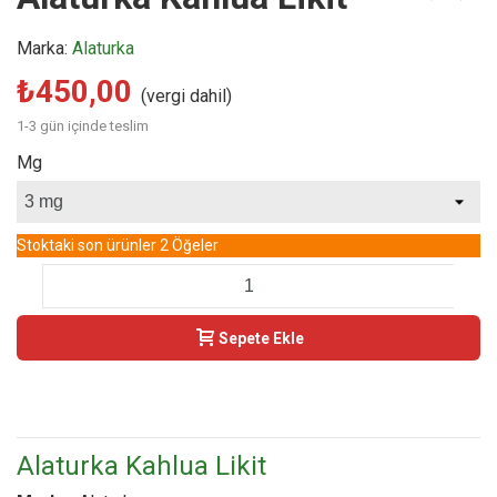
Marka:
Alaturka
₺450,00
(vergi dahil)
1-3 gün içinde teslim
Mg
Stoktaki son ürünler
2 Öğeler
-
+
Sepete Ekle
Buy Now
Alaturka Kahlua Likit