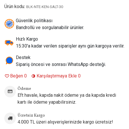
Aroma Profil:
Doğal Kentucky Tütünü (İsli, odunsu ve
Ürün kodu:
BLK-NTE-KEN-SALT-30
zengin aromalı tütün yaprakları)
Nikotin Seçenekleri:
30 mg / 50 mg
Güvenlik politikası
VG-PG Oranı:
%50 VG / %50 PG
Bandrollü ve sorgulanabilir ürünler.
İçim Tarzı:
MTL (Mouth-to-Lung / Sigara İçim) – Pod Mod
Cihazlar ile Kullanıma Uyundur.
Hızlı Kargo
Şişe Tipi ve Boyutu:
30 ml – Çocuk korumalı ve sızdırmaz
15:30'a kadar verilen siparişler aynı gün kargoya verilir.
kilitli kapaklı orijinal Gorilla Şişe
Öne Çıkan Özellik:
%100 Doğal Tütün Ekstraksiyonu (NET)
Destek
yöntemiyle üretilmiştir; yapay aroma, tatlandırıcı,
Sipariş öncesi ve sonrası WhatsApp desteği.
renklendirici, diasetil ve kimyasal katkı maddesi içermez.
Beğen
0
Karşılaştırmaya Ekle
0
Paket İçeriği:
1 Adet 30 ml Black Note Kentucky Tobacco
Salt Likit Şişesi
Ödeme
Eft havale, kapıda nakit ödeme ya da kapıda kredi
kartı ile ödeme yapabilirsiniz.
Ücretsiz Kargo
4.000 TL üzeri alışverişlerinizde kargo ücretsiz!