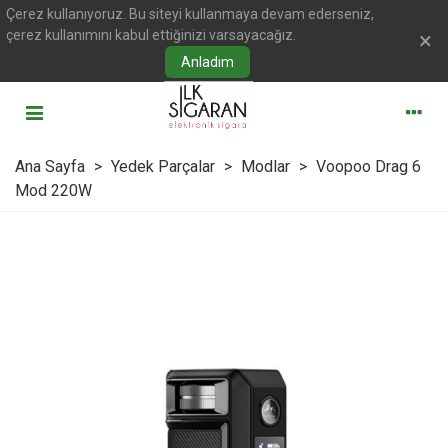
Çerez kullanıyoruz. Bu siteyi kullanmaya devam ederseniz,
çerez kullanımını kabul ettiğinizi varsayacağız.
×
Anladım
Ana Sayfa
>
Yedek Parçalar
>
Modlar
>
Voopoo Drag 6
Mod 220W