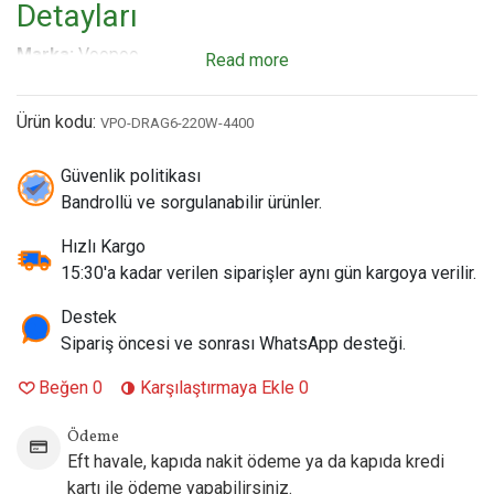
Detayları
Marka:
Voopoo
Read more
Model:
Drag 6 220W Mod
Batarya Kapasitesi:
Dahili 4400 mAh (Çift Hücreli Yüksek
Ürün kodu:
VPO-DRAG6-220W-4400
Performanslı Entegre Pil)
Güç Aralığı:
5W - 220W
Güvenlik politikası
Çip Seti:
Gelişmiş GENE.TT 2.0 / 3.0 Teknolojisi
Bandrollü ve sorgulanabilir ürünler.
İçim Tarzı:
Kullanılan atomizere bağlı olarak DL (Doğrudan
Akciğere), RDL veya MTL (Ağızdan Akciğere) destekler
Hızlı Kargo
Şarj Tipi:
USB Type-C (5V/3A Hızlı Şarj Desteği)
15:30'a kadar verilen siparişler aynı gün kargoya verilir.
Uyumlu Atomizer Modelleri:
510 bağlantısına sahip tüm
Destek
standart sub-ohm tanklar, RTA'lar, RDA'lar ve Voopoo PnP-X
Sipariş öncesi ve sonrası WhatsApp desteği.
Pod Tank serisi
Paket İçeriği:
1 x Voopoo Drag 6 220W Mod (4400mAh), 1
Beğen
0
Karşılaştırmaya Ekle
0
x Type-C Şarj Kablosu, 1 x Kullanım Kılavuzu, 1 x Güvenlik
Sertifikası
Ödeme
Eft havale, kapıda nakit ödeme ya da kapıda kredi
kartı ile ödeme yapabilirsiniz.