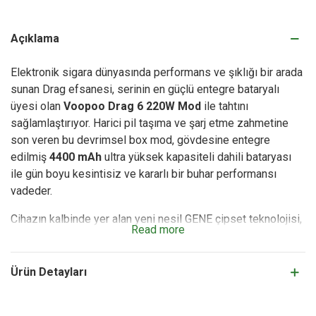
Açıklama
Elektronik sigara dünyasında performans ve şıklığı bir arada
sunan Drag efsanesi, serinin en güçlü entegre bataryalı
üyesi olan
Voopoo Drag 6 220W Mod
ile tahtını
sağlamlaştırıyor. Harici pil taşıma ve şarj etme zahmetine
son veren bu devrimsel box mod, gövdesine entegre
edilmiş
4400 mAh
ultra yüksek kapasiteli dahili bataryası
ile gün boyu kesintisiz ve kararlı bir buhar performansı
vadeder.
Cihazın kalbinde yer alan yeni nesil GENE çipset teknolojisi,
Read more
milisaniyeler içinde ateşleme hızı sunarken; Akıllı (Smart),
RBA ve Eco modları ile içim deneyiminizi tamamen
kişiselleştirmenize olanak tanır. Maksimum 220W çıkış gücü
Ürün Detayları
sayesinde hem yoğun buhar performansı (DL) arayan sub-
ohm kullanıcılarına hem de gelişmiş sarılabilir atomizer