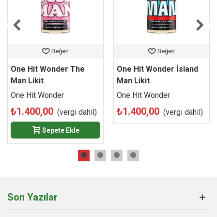
kuruluk veya öksürük hissi yaratmaz.
Coil (bobin) dostu formülasyonu sayesinde pamuğunuzda
tortu ve kararma yapmayan bu dünya devi orijinal likiti, en
ucuz fiyat avantajı ve %100 orijinal ürün garantisiyle hemen
Beğen
Beğen
sipariş etmek için web sitemizi güvenle tercih edebilir, sub-
ohm cihazınızda salt nikotin konforunu kesintisiz jelibon
One Hit Wonder The
One Hit Wonder İsland
lezzetiyle deneyimleyebilirsiniz.
Man Likit
Man Likit
One Hit Wonder
One Hit Wonder
₺1.400,00
₺1.400,00
(vergi dahil)
(vergi dahil)
Sepete Ekle
Son Yazılar