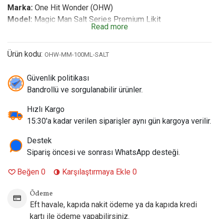
Marka:
One Hit Wonder (OHW)
Model:
Magic Man Salt Series Premium Likit
Read more
Aroma Profil:
Eğlenceli Gurme Meyve – Üç Farklı Gizemli
Meyvenin Tatlı Karışımı ile Jelibon ve Gummy Bear (Ayıcık
Ürün kodu:
Jelibon) Aroması
OHW-MM-100ML-SALT
Şişe Boyutu:
100 ml Orijinal Kilitli Kapaklı Çocuk Korumalı
Chubby Gorilla Şişe
Güvenlik politikası
Nikotin Seçenekleri:
Bandrollü ve sorgulanabilir ürünler.
3 mg / 6 mg
Salt Nikotin
VG-PG Oranı:
%80 VG / %20 PG (Yüksek Yoğunlukta
Hızlı Kargo
Devasa Buhar Performansı)
15:30'a kadar verilen siparişler aynı gün kargoya verilir.
Öne Çıkan Özellik:
Amerika (Los Angeles,
California)
menşeili premium ham maddelerle üretilmiştir.
Patentli
Destek
TruNic düşük miligramlı salt nikotin formülü sayesinde
Sipariş öncesi ve sonrası WhatsApp desteği.
yüksek watt değerlerinde bile boğazı
tırmalamayan,
Beğen
0
pürüzsüz bir boğaz vurumu ve hızlı nikotin
Karşılaştırmaya Ekle
0
emilimi sunar.
Coil dostudur.
Ödeme
Paket İçeriği:
1 Adet 100 ml One Hit Wonder Magic Man
Eft havale, kapıda nakit ödeme ya da kapıda kredi
Salt Series E-Likit Şişesi
kartı ile ödeme yapabilirsiniz.