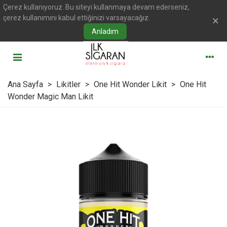
Çerez kullanıyoruz. Bu siteyi kullanmaya devam ederseniz,
çerez kullanımını kabul ettiğinizi varsayacağız.
×
Anladım
Ana Sayfa
>
Likitler
>
One Hit Wonder Likit
>
One Hit
Wonder Magic Man Likit