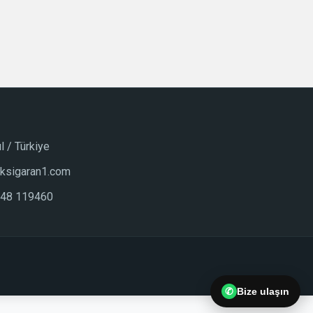
l / Türkiye
lksigaran1.com
848 119460
✆
Bize ulaşın