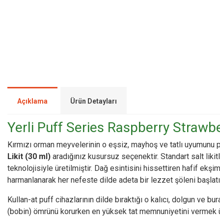
Açıklama
Ürün Detayları
Yerli Puff Series Raspberry Strawber
Kırmızı orman meyvelerinin o eşsiz, mayhoş ve tatlı uyumunu
Likit (30 ml)
aradığınız kusursuz seçenektir. Standart salt likitl
teknolojisiyle üretilmiştir. Dağ esintisini hissettiren hafif ekş
harmanlanarak her nefeste dilde adeta bir lezzet şöleni başlatı
Kullan-at puff cihazlarının dilde bıraktığı o kalıcı, dolgun ve
(bobin) ömrünü korurken en yüksek tat memnuniyetini vermek üzer