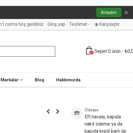
×
Anladım
an1.com'a hoş geldiniz
Giriş yap
Teslimat
Karşılaştır
Sepet
0
ürün
-
₺0,
0
Markalar
Blog
Hakkımızda
Ödeme
Eft havale, kapıda
nakit ödeme ya da
kapıda kredi kartı ile