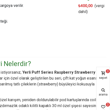
argoya verilir.
₺400,00
(vergi
dahil)
teği.
i Nelerdir?
0
istiyorsanız,
Yerli Puff Series Raspberry Strawberry Salt
r için özel olarak geliştirilen bu seri, çift kat yoğun esans
sepet
parılmış tatlı çileklerin (strawberry) büyüleyici kokusuyla
arama
zel karışım, yeniden doldurulabilir pod kartuşlarında coil
0
dırmazlık odaklı kilitli kapaklı 30 ml özel şişesi sayesinde