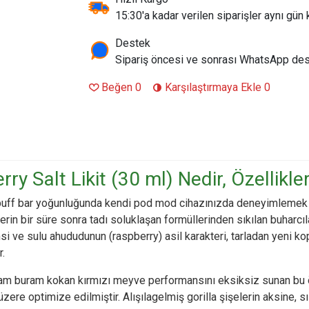
15:30'a kadar verilen siparişler aynı gün k
Destek
Sipariş öncesi ve sonrası WhatsApp des
Beğen
0
Karşılaştırmaya Ekle
0
ry Salt Likit (30 ml) Nedir, Özellikler
 puff bar yoğunluğunda kendi pod mod cihazınızda deneyimlemek 
erin bir süre sonra tadı soluklaşan formüllerinden sıkılan buharcıla
imsi ve sulu ahududunun (raspberry) asil karakteri, tarladan yeni ko
r.
 buram buram kokan kırmızı meyve performansını eksiksiz sunan bu ö
e optimize edilmiştir. Alışılagelmiş gorilla şişelerin aksine, sız