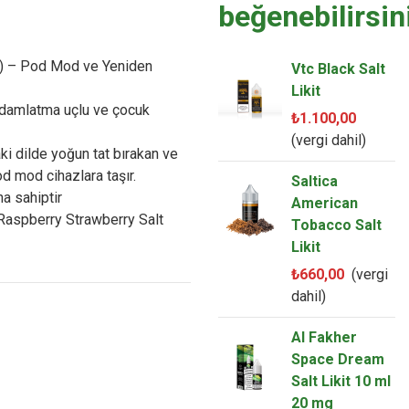
beğenebilirsin
m) – Pod Mod ve Yeniden
Vtc Black Salt
Likit
 damlatma uçlu ve çocuk
₺1.100,00
(vergi dahil)
ki dilde yoğun tat bırakan ve
 mod cihazlara taşır.
Saltica
na sahiptir
American
 Raspberry Strawberry Salt
Tobacco Salt
Likit
₺660,00
(vergi
dahil)
Al Fakher
Space Dream
Salt Likit 10 ml
20 mg