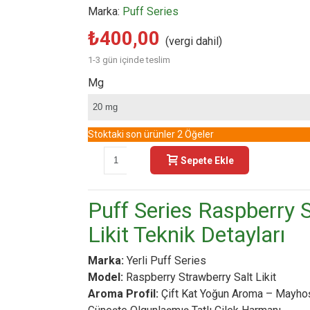
Marka:
Puff Series
₺400,00
(vergi dahil)
1-3 gün içinde teslim
Mg
Stoktaki son ürünler
2 Öğeler
-
+
Sepete Ekle
Buy N
Puff Series Raspberry 
Likit Teknik Detayları
Marka:
Yerli Puff Series
Model:
Raspberry Strawberry Salt Likit
Aroma Profil:
Çift Kat Yoğun Aroma – Mayho