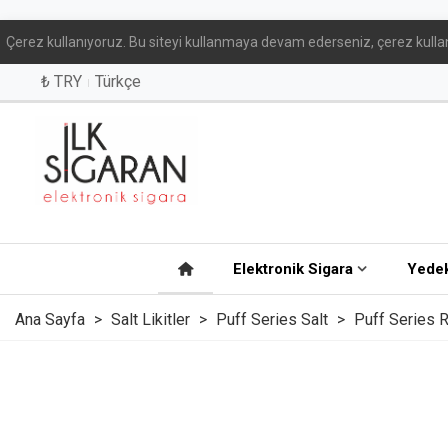
Çerez kullanıyoruz. Bu siteyi kullanmaya devam ederseniz, çerez kullan
₺ TRY
Türkçe
Elektronik Sigara
Yedek
Ana Sayfa
>
Salt Likitler
>
Puff Series Salt
>
Puff Series R