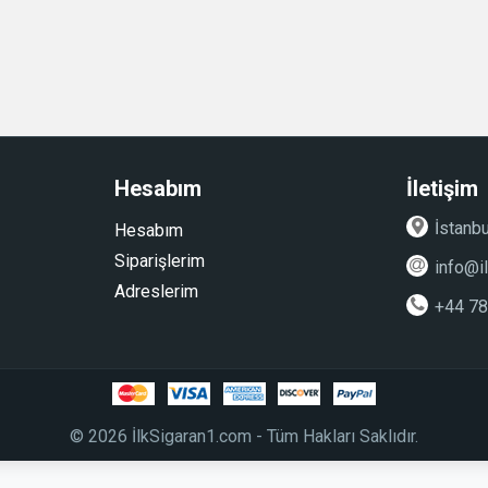
Hesabım
İletişim
İstanbu
Hesabım
Siparişlerim
info@i
Adreslerim
+44 7
© 2026 İlkSigaran1.com - Tüm Hakları Saklıdır.