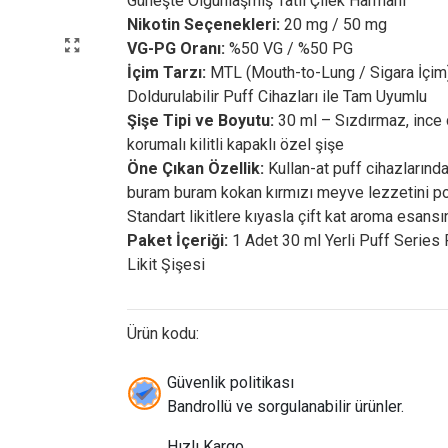
Güneşte Olgunlaşmış Tatlı Çilek Harmanı
Nikotin Seçenekleri:
20 mg / 50 mg
VG-PG Oranı:
%50 VG / %50 PG
İçim Tarzı:
MTL (Mouth-to-Lung / Sigara İçi
Doldurulabilir Puff Cihazları ile Tam Uyumlu
Şişe Tipi ve Boyutu:
30 ml – Sızdırmaz, ince
korumalı kilitli kapaklı özel şişe
Öne Çıkan Özellik:
Kullan-at puff cihazlarında
buram buram kokan kırmızı meyve lezzetini pod
Standart likitlere kıyasla çift kat aroma esansı
Paket İçeriği:
1 Adet 30 ml Yerli Puff Series
Likit Şişesi
Ürün kodu:
Güvenlik politikası
Bandrollü ve sorgulanabilir ürünler.
Hızlı Kargo