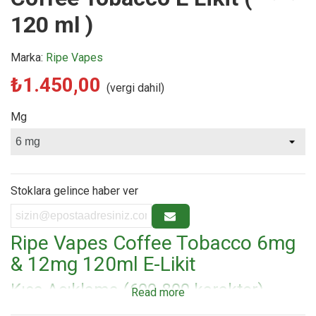
120 ml )
Marka:
Ripe Vapes
₺1.450,00
(vergi dahil)
Mg
Stoklara gelince haber ver
Ripe Vapes Coffee Tobacco 6mg
& 12mg 120ml E-Likit
Kısa Açıklama (600-800 karakter)
Read more
Marka:
Ripe Vapes