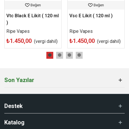
e-likit çeşitlerini güvenle satın almak ve diğer premium likit
Beğen
Beğen
seçeneklerini incelemek için sitemizi
ziyaret edebilirsiniz.
Vtc Black E Likit ( 120 ml
Vsc E Likit ( 120 ml )
)
Ripe Vapes
Ripe Vapes
₺1.450,00
₺1.450,00
(vergi dahil)
(vergi dahil)
Son Yazılar
Destek
Katalog