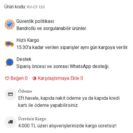
Seri:
Handcrafted Joose
Ürün kodu:
RV-CT-120
Aroma:
Coffee Tobacco
Aroma Profili:
Taze kavrulmuş kahve aromasını altın tütün
Güvenlik politikası
notalarıyla buluşturan, sıcak, aromatik ve dengeli premium
Bandrollü ve sorgulanabilir ürünler.
freebase e-likit
Hızlı Kargo
Şişe Hacmi:
120 ml
15:30'a kadar verilen siparişler aynı gün kargoya verilir.
Nikotin Seçenekleri:
6 mg / 12 mg Freebase Nikotin
VG/PG Oranı:
70VG / 30PG
Destek
Kullanım Tipi:
Sub-Ohm Tanklar ve DL Elektronik Sigaralar
Sipariş öncesi ve sonrası WhatsApp desteği.
Üretim Yeri:
ABD (USA)
Orijinallik:
%100 Orijinal Ürün
Beğen
0
Karşılaştırmaya Ekle
0
Ripe Vapes Coffee Tobacco 120 ml, yoğun kavrulmuş kahve
Ödeme
lezzetini kaliteli altın tütün aromasıyla bir araya getiren
Eft havale, kapıda nakit ödeme ya da kapıda kredi
premium Amerikan freebase e-likitidir. İlk nefeste belirgin
kartı ile ödeme yapabilirsiniz.
kahve notaları hissedilirken, devamında gelen doğal tütün
karakteri aromaya sıcak ve dengeli bir yapı kazandırır
Ücretsiz Kargo
4.000 TL üzeri alışverişlerinizde kargo ücretsiz!