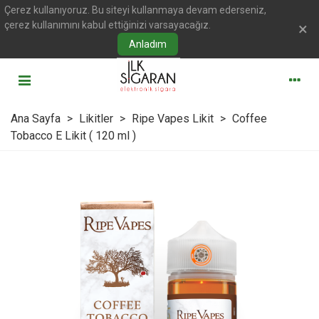
Çerez kullanıyoruz. Bu siteyi kullanmaya devam ederseniz,
çerez kullanımını kabul ettiğinizi varsayacağız.
×
Anladım
Ana Sayfa
>
Likitler
>
Ripe Vapes Likit
>
Coffee
Tobacco E Likit ( 120 ml )