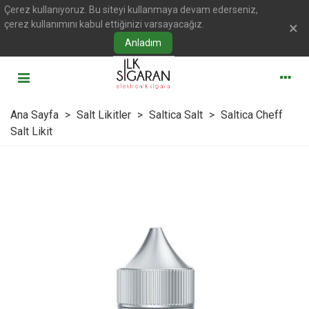
Çerez kullanıyoruz. Bu siteyi kullanmaya devam ederseniz,
çerez kullanımını kabul ettiğinizi varsayacağız.
×
Anladım
Ana Sayfa
>
Salt Likitler
>
Saltica Salt
>
Saltica Cheff
Salt Likit