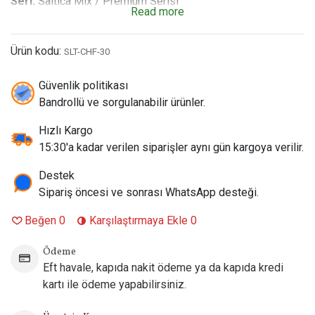
Seri:
Saltica Mix / Premium Serisi
Read more
Likit İsmi:
Saltica Cheff Salt Likit
Aroma Profili:
Çilek, ve karpuz aroması
Ürün kodu:
Şişe Boyutu:
30 ml (Çocuk korumalı, sızdırmaz kilitli kapaklı
SLT-CHF-30
premium gorilla şişe)
Nikotin Seçenekleri:
Güvenlik politikası
35 mg / 50 mg (Yüksek Kaliteli Salt
Nikotin)
Bandrollü ve sorgulanabilir ürünler.
VG/PG Oranı:
%50 VG / %50 PG (Pod mod cihazlar için
Hızlı Kargo
ideal aroma ve buhar dengesi)
15:30'a kadar verilen siparişler aynı gün kargoya verilir.
Öne Çıkan Özellikler:
İngiltere üretimi premium bileşenler,
çok katmanlı (içtikçe farklı notalar sunan) aroma yapısı,
Destek
pürüzsüz ve doyurucu boğaz vurumu, pod mod kartuşlarında
Sipariş öncesi ve sonrası WhatsApp desteği.
coil dostu formül.
Beğen
0
Karşılaştırmaya Ekle
0
Ödeme
Eft havale, kapıda nakit ödeme ya da kapıda kredi
kartı ile ödeme yapabilirsiniz.