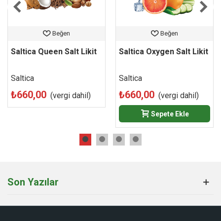
yüksek nikotin oranına sahip bir salt likittir. Yalnızca düşük
watt ile çalışan Pod Mod sistemlerde ve MTL (sigara içimi)
elektronik sigaralarda kullanılmalıdır. Sub-ohm cihazlar için
Beğen
Beğen
uygun değildir.
Saltica Queen Salt Likit
Saltica Oxygen Salt Likit
Saltica
Saltica
₺660,00
₺660,00
(vergi dahil)
(vergi dahil)
Sepete Ekle
Son Yazılar