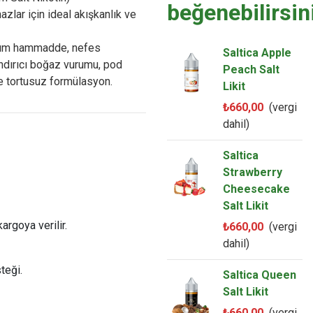
beğenebilirsin
lar için ideal akışkanlık ve
mium hammadde, nefes
Saltica Apple
ndırıcı boğaz vurumu, pod
Peach Salt
e tortusuz formülasyon.
Likit
₺660,00
(vergi
dahil)
Saltica
Strawberry
Cheesecake
Salt Likit
argoya verilir.
₺660,00
(vergi
dahil)
teği.
Saltica Queen
Salt Likit
₺660,00
(vergi