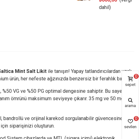
dahil)
altica Mint Salt Likit
ile tanışın! Yapay tatlandırıcılardan uzak,
0
m ürün, her nefeste ağzınızda benzersiz bir ferahlık bırakır.
sepet
u ürün, %50 VG ve %50 PG optimal dengesine sahiptir. Bu sayede
 kullanım ömrünü maksimum seviyeye çıkarır. 35 mg ve 50 mg salt
arama
, bandrollü ve orijinal karekod sorgulanabilir güvencesine
0
çin siparişinizi oluşturun.
sevilen
ürün
n Pod Sistem cihazlarda ve MTL (sigara içimi) elektronik