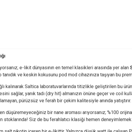
ığı
yorsanız; e-likit dünyasının en temel klasikleri arasında yer alan
S
 tanıdık ve keskin kokusunu pod mod cihazınıza taşıyan bu premiu
ağlı kalınarak Saltica laboratuvarlarında titizlikle geliştirilen b
mesini sağlar, yanık tadı (dry hit) almanızın önüne geçer ve coil
alamayan, pürüzsüz ve ferah bir çekim kalitesiyle anında yatıştırır.
den düşüremeyeceğiniz bir nane aroması arıyorsanız; %100 orijinal
inin stoklarında! Siz de bu ferahlatıcı klasiği hemen deneyimlemek i
 salt nikotin içeren bir e-likittir. Yalnızca düşük watt ile çalışa