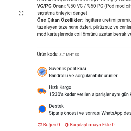
VG/PG Oranı:
%50 VG / %50 PG (Pod mod cihaz
sıçratma önleyici denge)
Öne Çıkan Özellikler:
İngiltere üretimi pre
tazeleyen taze nane özleri, pürüzsüz ve canla
mod kartuşlarında coil ömrünü uzatan berrak v
Ürün kodu:
SLT-MNT-30
Güvenlik politikası
Bandrollü ve sorgulanabilir ürünler.
Hızlı Kargo
15:30'a kadar verilen siparişler aynı gün k
Destek
Sipariş öncesi ve sonrası WhatsApp des
Beğen
0
Karşılaştırmaya Ekle
0