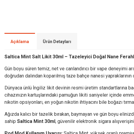
Açıklama
Ürün Detayları
Saltica Mint Salt Likit 30ml – Tazeleyici Doğal Nane Ferahl
Gün boyu süren temiz, net ve canlandırıcı bir vape deneyimi arı
doğrudan dalından koparılmış taze bahçe nanesi yapraklarının o
Dünyaca ünlü İngiliz likit devinin resmi üretim standartlarına b
cihazınızın kartuşlarındaki pamuğun likiti saniyeler içinde em
nikotin opsiyonları, en yoğun nikotin ihtiyacını bile boğazı tırm
Ağızda kalıcı bir tazelik bırakan, baymayan ve gün boyu eliniz
sahip
Saltica Mint 30ml
, güvenilir elektronik sigara alışveriş
Pod Mod Kullanım Uyarısı:
Saltica Mint, yüksek oranlı premium