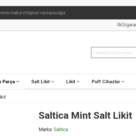
ımını kabul ettiğinizi varsayacağız.
İlkSigar
 Parça
Salt Likit
Likit
Puff Cihazlar
kit
Saltica Mint Salt Likit
Marka:
Saltica