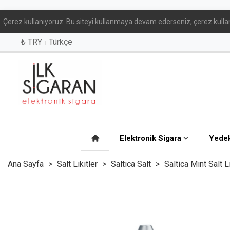
Çerez kullanıyoruz. Bu siteyi kullanmaya devam ederseniz, çerez kullan
₺ TRY
Türkçe
Elektronik Sigara
Yedek
Ana Sayfa
>
Salt Likitler
>
Saltica Salt
>
Saltica Mint Salt Li