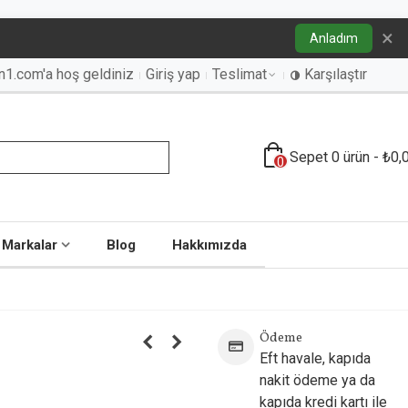
×
Anladım
an1.com'a hoş geldiniz
Giriş yap
Teslimat
Karşılaştır
Sepet
0
ürün
-
₺0,
0
Markalar
Blog
Hakkımızda
Ödeme
Eft havale, kapıda
nakit ödeme ya da
kapıda kredi kartı ile