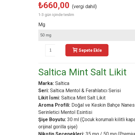
₺660,00
(vergi dahil)
1-3 gün içinde teslim
Mg
-
+
Sepete Ekle
Buy N
Saltica Mint Salt Likit
Marka:
Saltica
Seri:
Saltica Mentol & Ferahlatıcı Serisi
Likit İsmi:
Saltica Mint Salt Likit
Aroma Profili:
Doğal ve Keskin Bahçe Nanesi (
Serinletici Mentol Esintisi
Şişe Boyutu:
30 ml (Çocuk korumalı kilitli kap
orijinal gorilla şişe)
Nikotin Seçenekleri:
35 mg / 50 mg (Premium