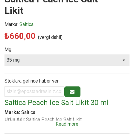
Likit
Marka:
Saltica
₺660,00
(vergi dahil)
Mg
Stoklara gelince haber ver
Saltica Peach İce Salt Likit 30 ml
Marka:
Saltica
Ürün Adı:
Saltica Peach Ice Salt Likit
Read more
Aroma Profili:
Sulu Şeftali ve Yoğun Buz / Ferahlık (Peach
& Ice)