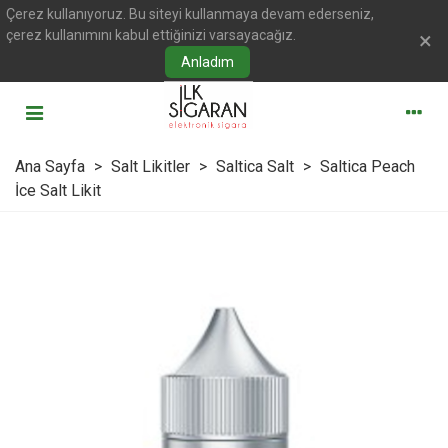
Çerez kullanıyoruz. Bu siteyi kullanmaya devam ederseniz,
çerez kullanımını kabul ettiğinizi varsayacağız.
×
Anladım
Ana Sayfa
>
Salt Likitler
>
Saltica Salt
>
Saltica Peach
İce Salt Likit