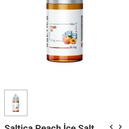
Saltica Peach İce Salt