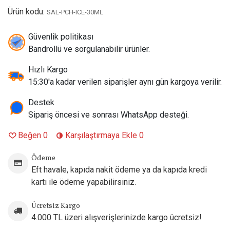
Ürün kodu:
Şişe Boyutu:
30 ml (Sızdırmaz Kilitli Gorilla Şişe)
SAL-PCH-ICE-30ML
Nikotin Seçenekleri (Mg):
35 mg / 50 mg
VG/PG Oranı:
Güvenlik politikası
%50 VG / %50 PG (Yüksek aroma ve
optimum boğaz vurumu)
Bandrollü ve sorgulanabilir ürünler.
Menşei:
İngiltere (UK)
Hızlı Kargo
15:30'a kadar verilen siparişler aynı gün kargoya verilir.
Destek
Sipariş öncesi ve sonrası WhatsApp desteği.
Beğen
0
Karşılaştırmaya Ekle
0
Ödeme
Eft havale, kapıda nakit ödeme ya da kapıda kredi
kartı ile ödeme yapabilirsiniz.
Ücretsiz Kargo
4.000 TL üzeri alışverişlerinizde kargo ücretsiz!