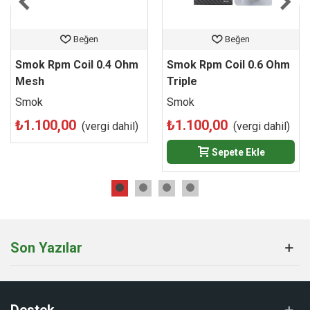
sarf malzemelerini tercih etmelisiniz. Ürünün küresel AR-GE
süreçleri, tescilli üretim belgeleri ve orijinal ürün doğrulama
adımları hakkında daha kapsamlı bilgi edinmek isterseniz
Beğen
Beğen
üreticinin resmi web sitesini ziyaret edebilirsiniz.
Smok Rpm Coil 0.4 Ohm
Smok Rpm Coil 0.6 Ohm
Mesh
Triple
Smok
Smok
₺1.100,00
₺1.100,00
(vergi dahil)
(vergi dahil)
Sepete Ekle
Son Yazılar
Destek