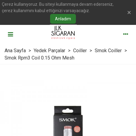
Çerez kullanıyoruz. Bu siteyi kullanmaya devam ederseniz,
çerez kullanımını kabul ettiğinizi varsayacağız.
×
Anladım
Ana Sayfa
>
Yedek Parçalar
>
Coiller
>
Smok Coiller
>
Smok Rpm3 Coil 0.15 Ohm Mesh