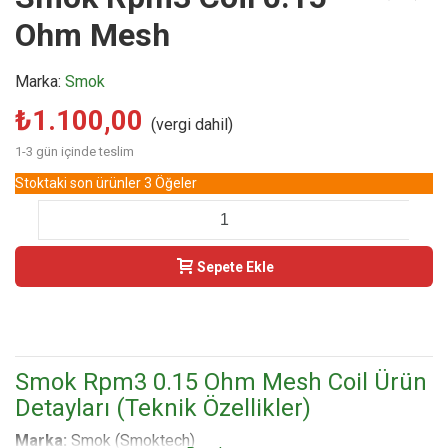
Ohm Mesh
Marka:
Smok
₺1.100,00
(vergi dahil)
1-3 gün içinde teslim
Stoktaki son ürünler
3 Öğeler
-
+
Sepete Ekle
Buy Now
Smok Rpm3 0.15 Ohm Mesh Coil Ürün
Detayları (Teknik Özellikler)
Marka:
Smok (Smoktech)