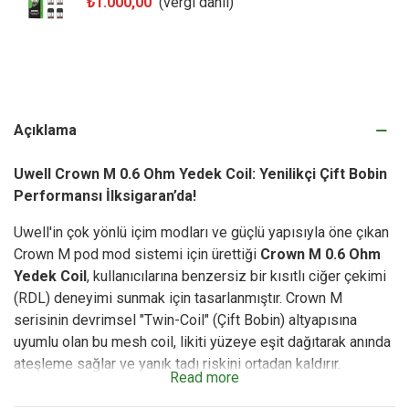
₺1.000,00
(vergi dahil)
Açıklama
Uwell Crown M 0.6 Ohm Yedek Coil: Yenilikçi Çift Bobin
Performansı
İlksigaran
’da!
Uwell'in çok yönlü içim modları ve güçlü yapısıyla öne çıkan
Crown M pod mod sistemi için ürettiği
Crown M 0.6 Ohm
Yedek Coil
, kullanıcılarına benzersiz bir kısıtlı ciğer çekimi
(RDL) deneyimi sunmak için tasarlanmıştır. Crown M
serisinin devrimsel "Twin-Coil" (Çift Bobin) altyapısına
uyumlu olan bu mesh coil, likiti yüzeye eşit dağıtarak anında
ateşleme sağlar ve yanık tadı riskini ortadan kaldırır.
Read more
İlksigaran
güvencesiyle ve %100 orijinal ürün koduyla