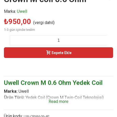
Marka:
Uwell
₺950,00
(vergi dahil)
1-3 gün içinde teslim
-
+
Sepete Ekle
Buy Now
Uwell Crown M 0.6 Ohm Yedek Coil
Marka:
Uwell
Ürün Türü:
Yedek Coil (Crown M Twin-Coil Teknolojisi)
Read more
Direnç / Ohm Değeri:
0.6 Ohm Crown M Meshed (RDL -
Kısıtlı Ciğer Çekimi / Gevşek MTL)
Ürün kodu:
Paket İçeriği:
4 Adet / Kutu
UW-CRNM-06-4P