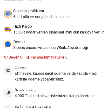
Uyumlu Cihaz Modelleri:
Uwell Crown M Pod Mod, Uwell
Crown M Kartuş
Güvenlik politikası
Önerilen Likit Tipi:
Bandrollü ve sorgulanabilir ürünler.
Standart E-Likitler (6mg, 12mg) ve
Düşük Mg Salt Likitler (%50 VG / %50 PG veya %60 VG /
Hızlı Kargo
%40 PG)
15:30'a kadar verilen siparişler aynı gün kargoya verilir.
Menşei:
Çin (Orijinal Uwell)
Destek
Sipariş öncesi ve sonrası WhatsApp desteği.
Beğen
0
Karşılaştırmaya Ekle
0
Ödeme
Eft havale, kapıda nakit ödeme ya da kapıda kredi
kartı ile ödeme yapabilirsiniz.
Ücretsiz Kargo
4.000 TL üzeri alışverişlerinizde kargo ücretsiz!
En İyi Fiyat Garantisi