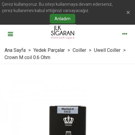
Çerez kullanıyoruz. Bu siteyi kullanmaya devam ederseniz,
çerez kullanımını kabul ettiğinizi varsayacağız.
×
Anladım
Ana Sayfa
>
Yedek Parçalar
>
Coiller
>
Uwell Coiller
>
Crown M coil 0.6 Ohm