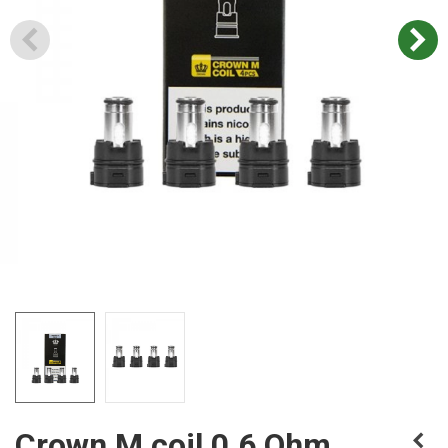
Crown M coil 0.6 Ohm