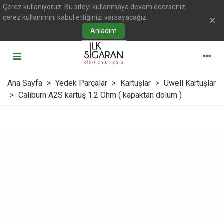
Çerez kullanıyoruz. Bu siteyi kullanmaya devam ederseniz,
çerez kullanımını kabul ettiğinizi varsayacağız.
×
Anladım
Ana Sayfa
>
Yedek Parçalar
>
Kartuşlar
>
Uwell Kartuşlar
>
Caliburn A2S kartuş 1.2 Ohm ( kapaktan dolum )