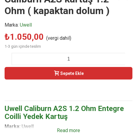
Ohm ( kapaktan dolum )
Marka:
Uwell
₺1.050,00
(vergi dahil)
1-3 gün içinde teslim
-
+
Sepete Ekle
Buy Now
Uwell Caliburn A2S 1.2 Ohm Entegre
Coilli Yedek Kartuş
Marka:
Uwell
Read more
Ürün Türü:
Entegre Coilli Yedek Kartuş (Coil kartuşa