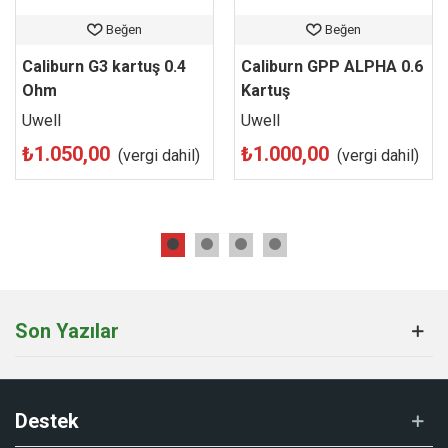
Caliburn A2 1.2 Ohm kartuşlarını, en rekabetçi fiyatlar ve hızlı
Beğen
Beğen
teslimat avantajıyla sitemiz üzerinden hemen güvenle satın
alabilirsiniz.
Caliburn G3 kartuş 0.4
Caliburn GPP ALPHA 0.6
Ohm
Kartuş
Uwell
Uwell
₺1.050,00
₺1.000,00
(vergi dahil)
(vergi dahil)
Son Yazılar
Destek