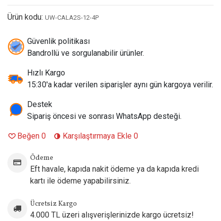
gömülüdür, değiştirilmez)
Ürün kodu:
UW-CALA2S-12-4P
Direnç / Ohm Değeri:
1.2 Ohm UN2 Meshed-H (Sıkı MTL /
Sigara İçim Odaklı)
Güvenlik politikası
Likit Kapasitesi:
2 ml
Bandrollü ve sorgulanabilir ürünler.
Paket İçeriği:
4 Adet / Kutu
Dolum Tipi:
Kapaktan Dolum (Top-Fill) / Sızdırmaz Tasarım
Hızlı Kargo
Tasarım:
Likit Seviyesini Kolayca Görmeyi Sağlayan
15:30'a kadar verilen siparişler aynı gün kargoya verilir.
Tamamen Şeffaf Pod Gövdesi
Uyumlu Cihaz Modelleri:
Uwell Caliburn A2S, Caliburn A2,
Destek
Caliburn AK2 (Tüm A2 Serisi ile Kusursuz Uyum)
Sipariş öncesi ve sonrası WhatsApp desteği.
Önerilen Likit Tipi:
Premium Salt Likitler ve Yüksek
Beğen
0
Karşılaştırmaya Ekle
0
Nikotinli Standart E-Likitler (%50 VG / %50 PG)
Menşei:
Çin (Orijinal Uwell)
Ödeme
Eft havale, kapıda nakit ödeme ya da kapıda kredi
kartı ile ödeme yapabilirsiniz.
Ücretsiz Kargo
4.000 TL üzeri alışverişlerinizde kargo ücretsiz!