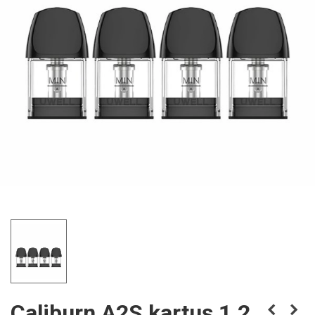
Caliburn A2S kartuş 1.2