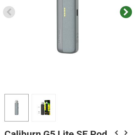
Caliburn G5 Lite SE Pod