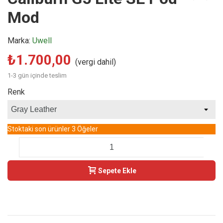
Mod
Marka:
Uwell
₺1.700,00
(vergi dahil)
1-3 gün içinde teslim
Renk
Stoktaki son ürünler
3 Öğeler
-
+
Sepete Ekle
Buy Now