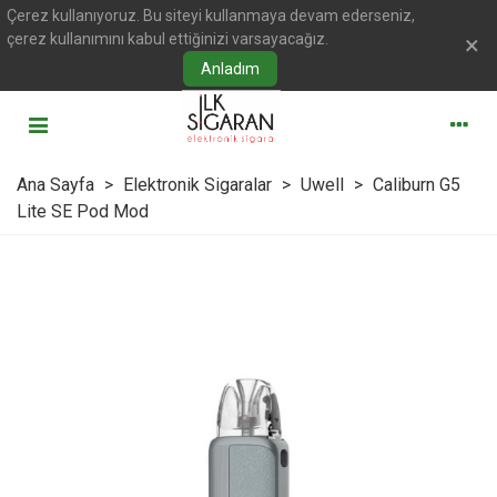
Çerez kullanıyoruz. Bu siteyi kullanmaya devam ederseniz,
çerez kullanımını kabul ettiğinizi varsayacağız.
×
Anladım
Ana Sayfa
>
Elektronik Sigaralar
>
Uwell
>
Caliburn G5
Lite SE Pod Mod