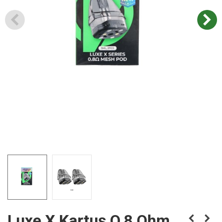
Luxe X Kartuş O.8 Ohm