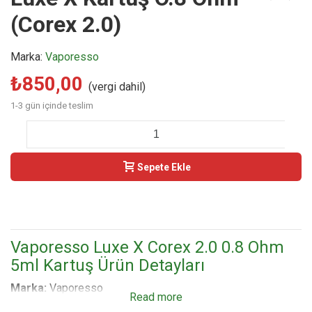
(Corex 2.0)
Marka:
Vaporesso
₺850,00
(vergi dahil)
1-3 gün içinde teslim
-
+
Sepete Ekle
Buy Now
Vaporesso Luxe X Corex 2.0 0.8 Ohm
5ml Kartuş Ürün Detayları
Marka:
Vaporesso
Read more
Model:
Luxe X Pod Kartuş (Corex 2.
0 Teknolojili Dahili Coilli