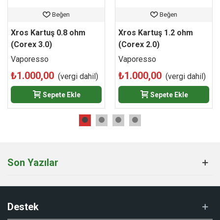
içim tarzınıza göre sıkılaştırabilir ya da gevşetebilirsiniz.
Beğen
Beğen
Özellikle premium salt likitler ve orta/yüksek nikotinli e-
Xros Kartuş 0.8 ohm
Xros Kartuş 1.2 ohm
sıvılar ile kusursuz bir uyum sergileyen bu orijinal yedek
(Corex 3.0)
(Corex 2.0)
parçayı, web sitemiz www.ilksigaran1.com üzerinden orijinal
Vaporesso
Vaporesso
ürün garantisi ve hızlı kargo fırsatıyla hemen sepetinize
ekleyebilirsiniz.
₺1.000,00
₺1.000,00
(vergi dahil)
(vergi dahil)
Sepete Ekle
Sepete Ekle
Son Yazılar
Destek