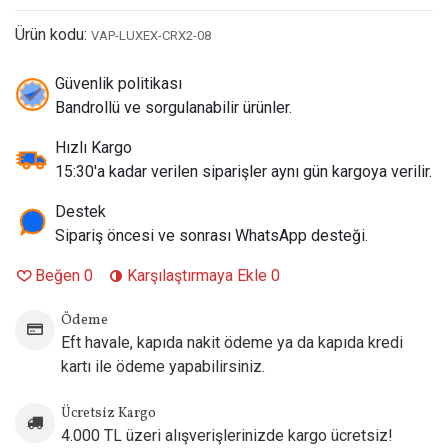
Tasarım)
Ürün kodu:
VAP-LUXEX-CRX2-08
Likit Kapasitesi:
5 ml (Sınıfının En Geniş Haznesi)
Direnç (Ohm) Değeri:
0.
8 Ohm Mesh (Hasır Tel / Corex 2.
0
Güvenlik politikası
Isıtma Teknolojili)
Bandrollü ve sorgulanabilir ürünler.
Tavsiye Edilen Güç:
16W – 20W (Cihaz tarafından otomatik
olarak ideal güçte ayarlanır)
Hızlı Kargo
Dolum Tipi:
Alttan Pratik Dolum (Silikon kapaklı sızdırmaz
15:30'a kadar verilen siparişler aynı gün kargoya verilir.
sistem)
İçim Tarzı:
MTL (Sigara İçimi) & RDL (Kısıtlı Ciğer Çekimi)
Destek
Paket İçeriği:
1 Paket (2 Adet Dahili Coilli 5ml Luxe X
Sipariş öncesi ve sonrası WhatsApp desteği.
Corex 2.
0 Kartuş)
Beğen
0
Karşılaştırmaya Ekle
0
Uyumlu Cihaz (Kit) Modelleri:
Vaporesso Luxe X2,
Luxe
X3,
Luxe X Pro,
Luxe XR,
Luxe XR Max 2 (Luxe X ailesindeki
Ödeme
tüm pod mod cihazlarıyla %100 geriye dönük tam
Eft havale, kapıda nakit ödeme ya da kapıda kredi
uyumludur).
kartı ile ödeme yapabilirsiniz.
Ücretsiz Kargo
4.000 TL üzeri alışverişlerinizde kargo ücretsiz!