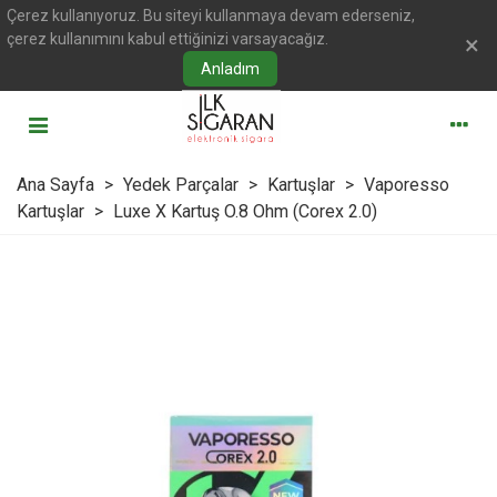
Çerez kullanıyoruz. Bu siteyi kullanmaya devam ederseniz,
çerez kullanımını kabul ettiğinizi varsayacağız.
×
Anladım
Ana Sayfa
>
Yedek Parçalar
>
Kartuşlar
>
Vaporesso
Kartuşlar
>
Luxe X Kartuş O.8 Ohm (Corex 2.0)