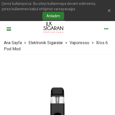
Çerez kullanıyoruz. Bu siteyi kullanmaya devam ederseniz,
çerez kullanımını kabul ettiğinizi varsayacağız.
×
Anladım
Ana Sayfa
>
Elektronik Sigaralar
>
Vaporesso
>
Xros 6
Pod Mod