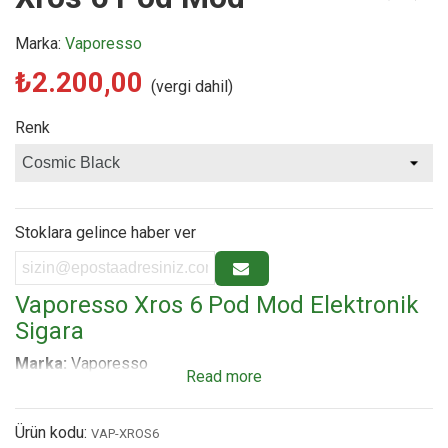
Marka:
Vaporesso
₺2.200,00
(vergi dahil)
Renk
Stoklara gelince haber ver
Vaporesso Xros 6 Pod Mod Elektronik
Sigara
Marka:
Vaporesso
Read more
Model:
XROS 6
Cihaz Türü:
Pod Mod Elektronik Sigara
Ürün kodu:
VAP-XROS6
Kullanım Tipi:
MTL / RDL