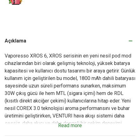
Açıklama
Vaporesso XROS 6, XROS serisinin en yeni nesil pod mod
cihazlarından biri olarak gelişmiş teknoloji, yüksek batarya
kapasitesi ve kullanıcı dostu tasarımı bir araya getirir. Günlük
kullanım için geliştirilen bu model, 1800 mAh dahili bataryası
sayesinde uzun süreli performans sunarken, maksimum
30W çıkış gücü ile hem MTL (sigara içimi) hem de RDL
(kısıtlı direkt akciğer çekimi) kullanıcılarına hitap eder. Yeni
nesil COREX 3.0 teknolojisi aroma performansını ve buhar
üretimini geliştirirken, VENTURI hava akışı sistemi daha
sessiz, daha akıcı ve daha dengeli bir çekim deneyimi
Read more
sağlamaya yardımcı olur.