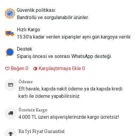
Batarya Kapasitesi:
1800 mAh Dahili Batarya
Güvenlik politikası
Maksimum Çıkış Gücü:
30W
Bandrollü ve sorgulanabilir ürünler.
Kartuş Uyumluluğu:
Tüm XROS Pod Serisi
Coil Teknolojisi:
COREX 3.0
Hızlı Kargo
Hava Akışı:
VENTURI Ayarlanabilir Airflow
15:30'a kadar verilen siparişler aynı gün kargoya verilir.
Likit Dolum Sistemi:
Üstten Dolum (Top Fill)
Şarj Girişi:
USB Type-C 3A Hızlı Şarj
Destek
Ekran:
0.88" TFT Renkli Akıllı Ekran
Sipariş öncesi ve sonrası WhatsApp desteği.
Çalışma Modları:
Eco, Normal ve Power Modu
Beğen
0
Karşılaştırmaya Ekle
0
Boyut:
122 × 24.5 × 14.5 mm
Ağırlık:
72.1 g
Ödeme
Orijinallik:
%100 Orijinal Ürün
Eft havale, kapıda nakit ödeme ya da kapıda kredi
Kutu İçeriği
kartı ile ödeme yapabilirsiniz.
1 × Vaporesso XROS 6 Cihaz
Ücretsiz Kargo
1 × Vaporesso XROS Series 0.6Ω Mesh Pod (Takılı)
4.000 TL üzeri alışverişlerinizde kargo ücretsiz!
1 × Vaporesso XROS Series 0.8Ω Mesh Pod
1 × USB Type-C Şarj Kablosu
En İyi Fiyat Garantisi
1 × Kullanım Kılavuzu