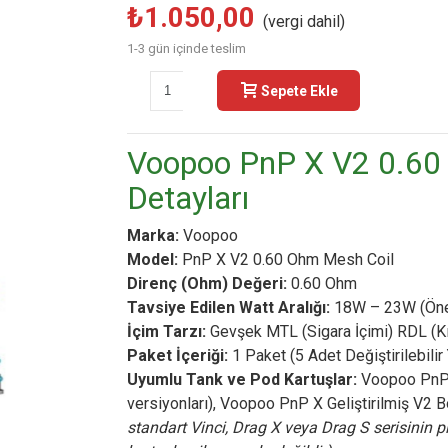
₺1.050,00
(vergi dahil)
1-3 gün içinde teslim
-
+
Sepete Ekle
Buy N
Voopoo PnP X V2 0.60
Detayları
Marka:
Voopoo
Model:
PnP X V2 0.60 Ohm Mesh Coil
Direnç (Ohm) Değeri:
0.60 Ohm
Tavsiye Edilen Watt Aralığı:
18W – 23W (Öne
İçim Tarzı:
Gevşek MTL (Sigara İçimi) RDL (Kıs
Paket İçeriği:
1 Paket (5 Adet Değiştirilebilir
Uyumlu Tank ve Pod Kartuşlar:
Voopoo PnP
versiyonları), Voopoo PnP X Geliştirilmiş V2 B
standart Vinci, Drag X veya Drag S serisinin 