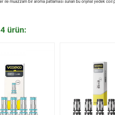
ler ile muazzam bir aroma patlaması sunan bu orijinal yedek coil p
 4 ürün: