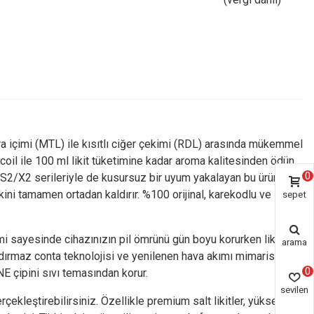
ara içimi (MTL) ile kısıtlı ciğer çekimi (RDL) arasında mükemmel
coil ile 100 ml likit tüketimine kadar aroma kalitesinden ödün
0
 S2/X2 serileriyle de kusursuz bir uyum yakalayan bu ürün,
ini tamamen ortadan kaldırır. %100 orijinal, karekodlu ve
sepet
i sayesinde cihazınızın pil ömrünü gün boyu korurken likit
arama
dırmaz conta teknolojisi ve yenilenen hava akımı mimarisi,
0
E çipini sıvı temasından korur.
sevilen
çekleştirebilirsiniz. Özellikle premium salt likitler, yüksek
ürün