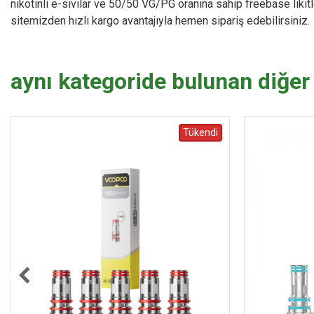
nikotinli e-sıvılar ve 50/50 VG/PG oranına sahip freebase likit
sitemizden hızlı kargo avantajıyla hemen sipariş edebilirsiniz.
aynı kategoride bulunan diğer
Tükendi