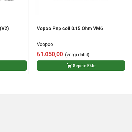
(V2)
Vopoo Pnp coil 0.15 Ohm VM6
Beğen
Voopoo
₺1.050,00
(vergi dahil)
Sepete Ekle