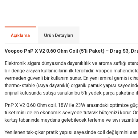
Açıklama
Ürün Detayları
Voopoo PnP X V2 0.60 Ohm Coil (5'li Paket) – Drag S3,
Elektronik sigara dünyasında dayanıklılık ve aroma saflığı stand
bir denge arayan kullanıcıların ilk tercihidir. Voopoo mühendis
vermeden güvenli bir kullanım sunar. En yeni amiral gemisi cih
thermo-stable (ısıya dayanıklı) organik pamuk yapısı sayesinde 
orijinal kutusunda satışa sunulan bu 5'li yedek parça paketine i
PnP X V2 0.60 Ohm coil, 18W ile 23W arasındaki optimize güç m
tüketimini de en ekonomik seviyede tutarak bütçenizi korur. Or
kartuş tabanında meydana gelebilecek terleme ve sıvı sızıntıl
Yenilenen tak-çıkar pratik yapısı sayesinde coil değişimini sani