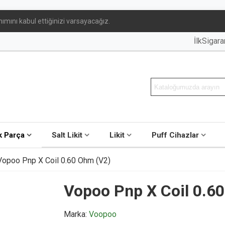
ımını kabul ettiğinizi varsayacağız.
İlkSigar
 Parça
Salt Likit
Likit
Puff Cihazlar
Vopoo Pnp X Coil 0.60 Ohm (V2)
Vopoo Pnp X Coil 0.6
Marka:
Voopoo