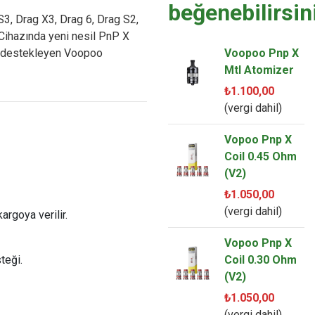
beğenebilirsin
, Drag X3, Drag 6, Drag S2,
(Cihazında yeni nesil PnP X
nı destekleyen Voopoo
Voopoo Pnp X
Mtl Atomizer
₺1.100,00
(vergi dahil)
Vopoo Pnp X
Coil 0.45 Ohm
(V2)
₺1.050,00
(vergi dahil)
argoya verilir.
Vopoo Pnp X
teği.
Coil 0.30 Ohm
(V2)
₺1.050,00
(vergi dahil)