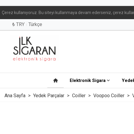
Çerez kullanıyoruz. Bu siteyi kullanmaya devam ederseniz, çerez kullan
₺ TRY
Türkçe
Elektronik Sigara
Yedek
Ana Sayfa
>
Yedek Parçalar
>
Coiller
>
Voopoo Coiller
>