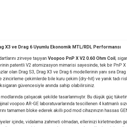
 Drag X3 ve Drag 6 Uyumlu Ekonomik MTL/RDL Performansı
artlarını zirveye taşıyan
Voopoo PnP X V2 0.60 Ohm Coil
, sig
lerinin patentli V2 atomizasyon mimarisi sayesinde, tek bir PnP X 
azlar olan Drag S3, Drag X3 ve Drag 6 modellerinin yanı sıra Drag
zincirleme çekimlerde bile kuru çekim (dry-hit) ve yanık tadı risk
lksigaran güvencesiyle anında sahip olabilirsiniz.
odlarında çalışacak şekilde tasarlanmıştır. Bu düşük güç tüketim
ijinal voopoo AR-GE laboratuvarlarında tescillenen 4 katmanlı sız
arını tamamen bloke ederek akıllı pod mod cihazınızın hassas GEN
yeler içinde, vidalama zahmeti olmadan, ellerinizi kirletmeden ger