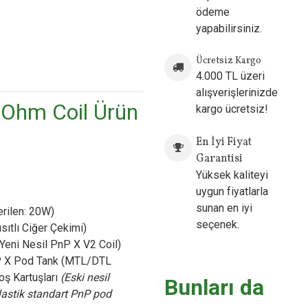
ödeme
yapabilirsiniz.
Ücretsiz Kargo
ow
4.000 TL üzeri
alışverişlerinizde
 Ohm Coil Ürün
kargo ücretsiz!
En İyi Fiyat
Garantisi
Yüksek kaliteyi
uygun fiyatlarla
sunan en iyi
rilen: 20W)
seçenek.
ıtlı Ciğer Çekimi)
 Yeni Nesil PnP X V2 Coil)
 X Pod Tank (MTL/DTL
oş Kartuşları
(Eski nesil
Bunları da
plastik standart PnP pod