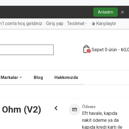
×
Anladım
an1.com'a hoş geldiniz
Giriş yap
Teslimat
Karşılaştır
Sepet
0
ürün
-
₺0,
0
Markalar
Blog
Hakkımızda
0 Ohm (V2)
Ödeme
Eft havale, kapıda
nakit ödeme ya da
kapıda kredi kartı ile