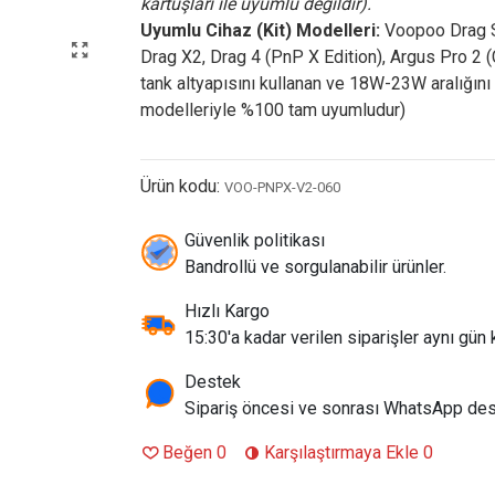
kartuşları ile uyumlu değildir).
Uyumlu Cihaz (Kit) Modelleri:
Voopoo Drag S3
Drag X2, Drag 4 (PnP X Edition), Argus Pro 2 
tank altyapısını kullanan ve 18W-23W aralığı
modelleriyle %100 tam uyumludur)
Ürün kodu:
VOO-PNPX-V2-060
Güvenlik politikası
Bandrollü ve sorgulanabilir ürünler.
Hızlı Kargo
15:30'a kadar verilen siparişler aynı gün k
Destek
Sipariş öncesi ve sonrası WhatsApp des
Beğen
0
Karşılaştırmaya Ekle
0