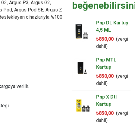
G3, Argus P3, Argus G2,
beğenebilirsin
us Pod, Argus Pod SE, Argus Z
destekleyen cihazlarıyla %100
Pnp DL Kartuş
4,5 ML
₺850,00
(vergi
dahil)
Pnp MTL
Kartuş
₺850,00
(vergi
dahil)
argoya verilir.
Pnp X Dtl
Kartuş
teği.
₺850,00
(vergi
dahil)