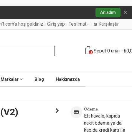
×
Anladım
an1.com'a hoş geldiniz
Giriş yap
Teslimat
Karşılaştır
Sepet
0
ürün
-
₺0,
0
Markalar
Blog
Hakkımızda
 (V2)
Ödeme
Eft havale, kapıda
nakit ödeme ya da
kapıda kredi kartı ile