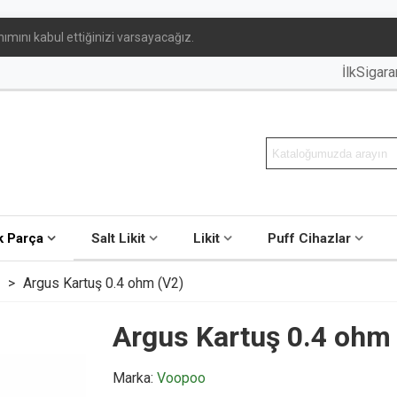
ımını kabul ettiğinizi varsayacağız.
İlkSigar
 Parça
Salt Likit
Likit
Puff Cihazlar
>
Argus Kartuş 0.4 ohm (V2)
Argus Kartuş 0.4 ohm
Marka:
Voopoo