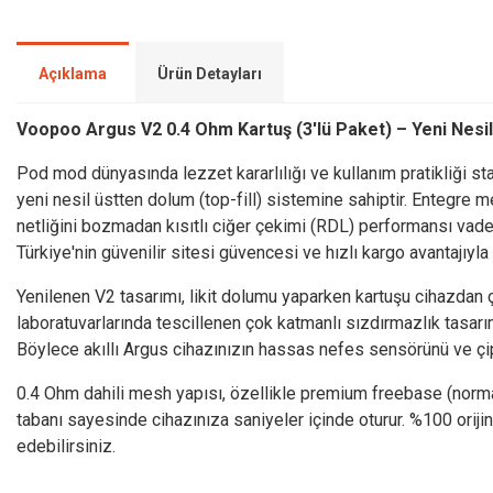
Açıklama
Ürün Detayları
Voopoo Argus V2 0.4 Ohm Kartuş (3'lü Paket) – Yeni Nesil
Pod mod dünyasında lezzet kararlılığı ve kullanım pratikliği st
yeni nesil üstten dolum (top-fill) sistemine sahiptir. Entegre me
netliğini bozmadan kısıtlı ciğer çekimi (RDL) performansı vad
Türkiye'nin güvenilir sitesi güvencesi ve hızlı kargo avantajıyla
Yenilenen V2 tasarımı, likit dolumu yaparken kartuşu cihazdan 
laboratuvarlarında tescillenen çok katmanlı sızdırmazlık tasarı
Böylece akıllı Argus cihazınızın hassas nefes sensörünü ve çi
0.4 Ohm dahili mesh yapısı, özellikle premium freebase (normal) 
tabanı sayesinde cihazınıza saniyeler içinde oturur. %100 oriji
edebilirsiniz.