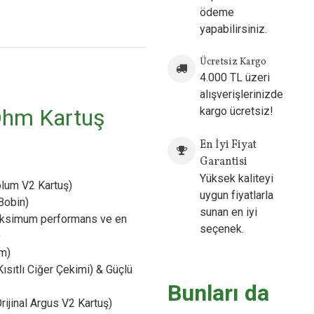
ödeme
yapabilirsiniz.
Ücretsiz Kargo
4.000 TL üzeri
alışverişlerinizde
Ohm Kartuş
kargo ücretsiz!
En İyi Fiyat
Garantisi
Yüksek kaliteyi
olum V2 Kartuş)
uygun fiyatlarla
Bobin)
sunan en iyi
simum performans ve en
seçenek.
)
im)
ısıtlı Ciğer Çekimi) & Güçlü
Bunları da
rijinal Argus V2 Kartuş)