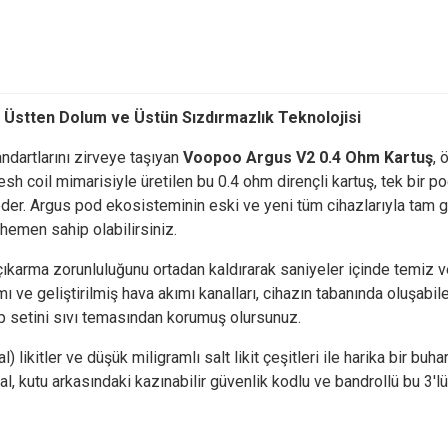
 Üstten Dolum ve Üstün Sızdırmazlık Teknolojisi
andartlarını zirveye taşıyan
Voopoo Argus V2 0.4 Ohm Kartuş
, 
sh coil mimarisiyle üretilen bu 0.4 ohm dirençli kartuş, tek bir po
eder. Argus pod ekosisteminin eski ve yeni tüm cihazlarıyla tam g
 hemen sahip olabilirsiniz.
çıkarma zorunluluğunu ortadan kaldırarak saniyeler içinde temiz 
mı ve geliştirilmiş hava akımı kanalları, cihazın tabanında oluşab
p setini sıvı temasından korumuş olursunuz.
likitler ve düşük miligramlı salt likit çeşitleri ile harika bir bu
nal, kutu arkasındaki kazınabilir güvenlik kodlu ve bandrollü bu 