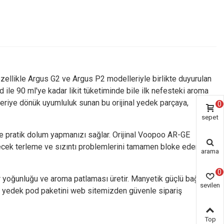
özellikle Argus G2 ve Argus P2 modelleriyle birlikte duyurulan
d ile 90 ml'ye kadar likit tüketiminde bile ilk nefesteki aroma
eriye dönük uyumluluk sunan bu orijinal yedek parçaya,
0
sepet
ve pratik dolum yapmanızı sağlar. Orijinal Voopoo AR-GE
ilecek terleme ve sızıntı problemlerini tamamen bloke eder.
arama
0
har yoğunluğu ve aroma patlaması üretir. Manyetik güçlü bağlantı
sevilen
3'lü yedek pod paketini web sitemizden güvenle sipariş
ürün
Top