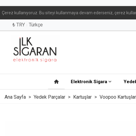
Çerez kullanıyoruz. Bu siteyi kullanmaya devam ederseniz, çerez kullan
₺ TRY
Türkçe
Elektronik Sigara
Yedek
Ana Sayfa
>
Yedek Parçalar
>
Kartuşlar
>
Voopoo Kartuşlar