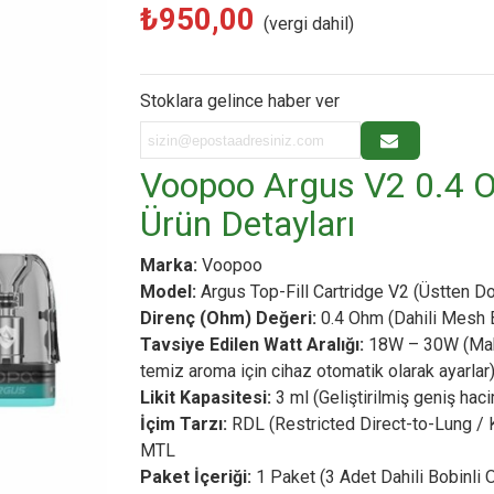
₺950,00
(vergi dahil)
Stoklara gelince haber ver
Voopoo Argus V2 0.4 
Ürün Detayları
Marka:
Voopoo
Model:
Argus Top-Fill Cartridge V2 (Üstten D
Direnç (Ohm) Değeri:
0.4 Ohm (Dahili Mesh 
Tavsiye Edilen Watt Aralığı:
18W – 30W (Mak
temiz aroma için cihaz otomatik olarak ayarlar
Likit Kapasitesi:
3 ml (Geliştirilmiş geniş hac
İçim Tarzı:
RDL (Restricted Direct-to-Lung / K
MTL
Paket İçeriği:
1 Paket (3 Adet Dahili Bobinli O