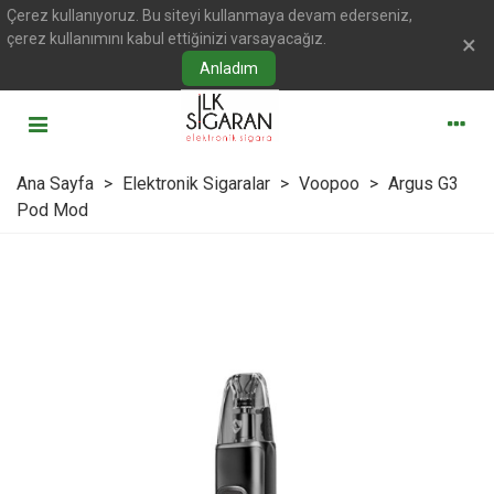
Çerez kullanıyoruz. Bu siteyi kullanmaya devam ederseniz,
çerez kullanımını kabul ettiğinizi varsayacağız.
×
Anladım
Ana Sayfa
>
Elektronik Sigaralar
>
Voopoo
>
Argus G3
Pod Mod