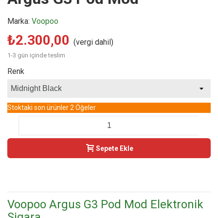
Marka:
Voopoo
₺2.300,00
(vergi dahil)
1-3 gün içinde teslim
Renk
Stoktaki son ürünler
2 Öğeler
-
+
Sepete Ekle
Buy Now
Voopoo Argus G3 Pod Mod Elektronik
Sigara