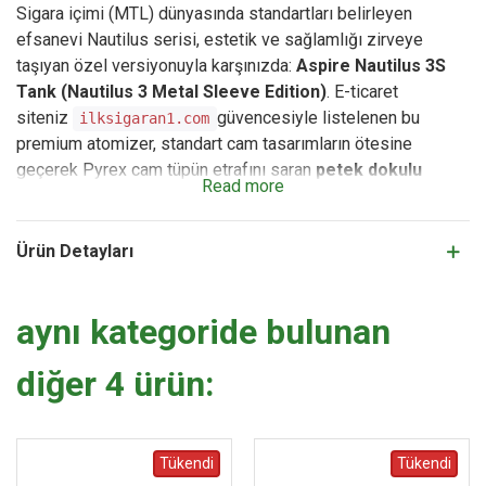
Sigara içimi (MTL) dünyasında standartları belirleyen
efsanevi Nautilus serisi, estetik ve sağlamlığı zirveye
taşıyan özel versiyonuyla karşınızda:
Aspire Nautilus 3S
Tank (Nautilus 3 Metal Sleeve Edition)
. E-ticaret
siteniz
güvencesiyle listelenen bu
ilksigaran1.com
premium atomizer, standart cam tasarımların ötesine
geçerek Pyrex cam tüpün etrafını saran
petek dokulu
Read more
paslanmaz çelik koruma zırhına (sleeve)
sahiptir. Bu
inovatif mühendislik harikası, atomizerinize şık ve agresif
bir retro görünüm kazandırırken, ani düşme, çarpma veya
Ürün Detayları
kırılma risklerini tamamen ortadan kaldırarak maksimum
dayanıklılık sunar.
aynı kategoride bulunan
Nautilus 3S, kullanıcı dostu
CRC (Çocuk Korumalı)
Sürgülü Üstten Dolum
sistemi sayesinde tek bir hamleyle,
diğer 4 ürün:
likit akıtma veya sızdırma problemi yaşamadan pratik bir
şekilde doldurulur. Atomizerin en büyük devrimlerinden biri
de tescilli
Presle Takılan Bobin Değiştirme Sistemi
'dir.
Tükendi
Tükendi
Tankın içinde e-likit doluyken bile coili alt tabandan