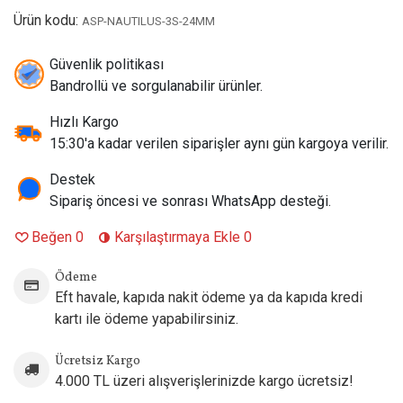
Direnç Değeri:
Bobinsizdir. Paket içeriğinde 1 adet
Ürün kodu:
ASP-NAUTILUS-3S-24MM
Nautilus Mesh 0.3 Ω ve 1 adet Nautilus Mesh 1.0 Ω coil
bulunur. Tüm Nautilus coil serisiyle uyumludur.
Güvenlik politikası
Likit Kapasitesi:
3.0 ml (Şık Petek Dokulu Çelik Korumalı
Bandrollü ve sorgulanabilir ürünler.
Tank Gövdesi)
Çap:
24 mm
Hızlı Kargo
İçim Tarzı:
MTL (Sıkı Sigara İçimi) ve RDL (Kısıtlı Ciğer
15:30'a kadar verilen siparişler aynı gün kargoya verilir.
Çekimi)
Hava Akışı:
Alt Tabandan 7 Farklı Hassas Hava Giriş Deliği
Destek
Ayarı (0.8mm - 3.0mm)
Sipariş öncesi ve sonrası WhatsApp desteği.
Paket İçeriği:
Nautilus 3S Tank (3ml), Nautilus Mesh 0.3Ω
Beğen
0
Karşılaştırmaya Ekle
0
Coil, Nautilus Mesh 1.0Ω Coil, Yedek Pyrex Cam, Yedek O-
Ring ve Conta Seti, Yedek Drip Tip, Kullanım Kılavuzu.
Ödeme
Uyumlu Cihaz Modelleri:
24 mm taban çapını destekleyen,
Eft havale, kapıda nakit ödeme ya da kapıda kredi
510 bağlantı yuvasına sahip tüm standart tek veya çift pilli
kartı ile ödeme yapabilirsiniz.
Box Mod e-sigara modelleri ile uyumludur.
Ücretsiz Kargo
4.000 TL üzeri alışverişlerinizde kargo ücretsiz!