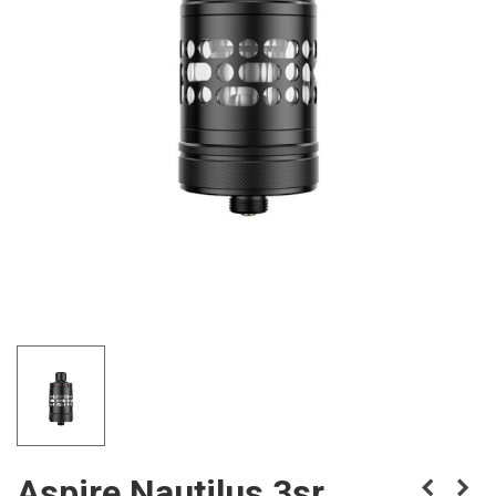
Aspire Nautilus 3sr