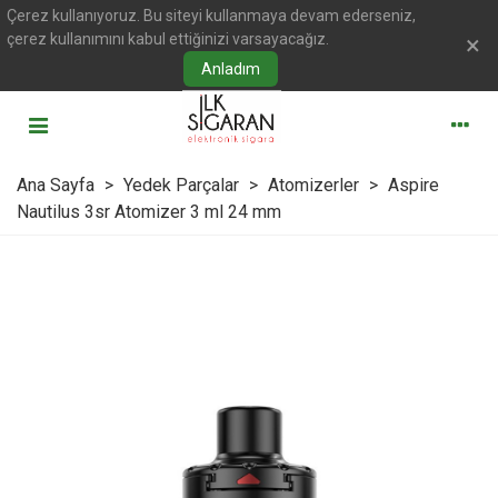
Çerez kullanıyoruz. Bu siteyi kullanmaya devam ederseniz,
çerez kullanımını kabul ettiğinizi varsayacağız.
×
Anladım
Ana Sayfa
>
Yedek Parçalar
>
Atomizerler
>
Aspire
Nautilus 3sr Atomizer 3 ml 24 mm