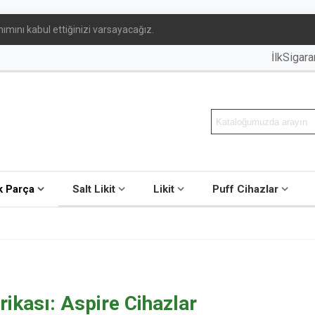
ımını kabul ettiğinizi varsayacağız.
İlkSigar
 Parça
Salt Likit
Likit
Puff Cihazlar
ikası: Aspire Cihazlar