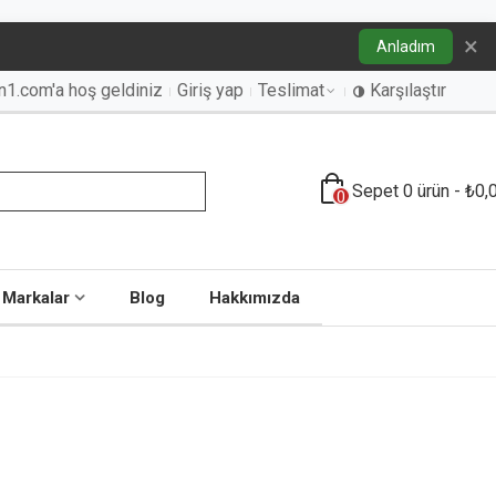
×
Anladım
an1.com'a hoş geldiniz
Giriş yap
Teslimat
Karşılaştır
Sepet
0
ürün
-
₺0,
0
Markalar
Blog
Hakkımızda