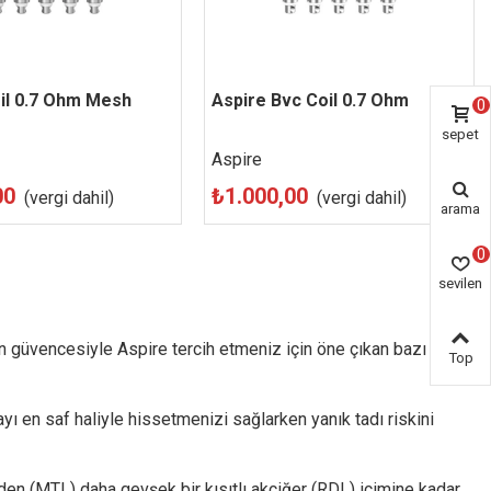
il 0.7 Ohm Mesh
örünüm
Beğen
Aspire Bvc Coil 0.7 Ohm
Hızlı Görünüm
Beğen
0
sepet
Aspire
00
₺1.000,00
(vergi dahil)
(vergi dahil)
arama
0
sevilen
ürün
ran güvencesiyle Aspire tercih etmeniz için öne çıkan bazı
Top
yı en saf haliyle hissetmenizi sağlarken yanık tadı riskini
den (MTL) daha gevşek bir kısıtlı akciğer (RDL) içimine kadar