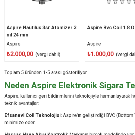
Aspire Nautilus 3sr Atomizer 3
Hızlı Görünüm
Beğen
Aspire Bvc Coil 1.8 
Hızlı Görünüm
ml 24 mm
Aspire
Aspire
₺2.000,00
₺1.000,00
(vergi dahil)
(vergi dah
Toplam 5 üründen 1-5 arası gösteriliyor
Neden Aspire Elektronik Sigara Te
Aspire, kullanıcı geri bildirimlerini teknolojiyle harmanlayara
teknik avantajlar:
Efsanevi Coil Teknolojisi:
Aspire'ın geliştirdiği BVC (Bottom 
minimize eder.
Hassas Hava Akışı Kontrolü:
Markanın birçok modelinde yer a