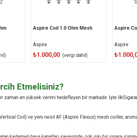
Ohm
Beğen
Aspire Coil 1.0 Ohm Mesh
Hızlı Görünüm
Beğen
Aspire Co
Hızlı G
Aspire
Aspire
₺1.000,00
₺1.000,
il)
(vergi dahil)
rcih Etmelisiniz?
k her zaman en yüksek verimi hedefleyen bir markadır. İşte İlkSiga
Vertical Coil) ve yeni nesil AF (Aspire Flexus) mesh coiller, aroma
lan kademeli hava kanalları sayesinde, çok sıkı bir sigara içimin