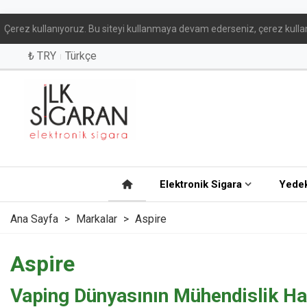
Çerez kullanıyoruz. Bu siteyi kullanmaya devam ederseniz, çerez kullan
₺ TRY
Türkçe
Elektronik Sigara
Yedek
Ana Sayfa
>
Markalar
>
Aspire
Aspire
Vaping Dünyasının Mühendislik Har