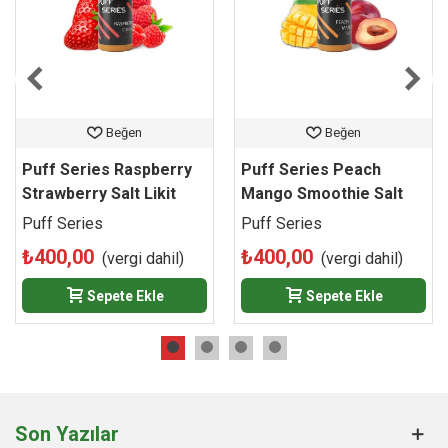
üzümlü puff likitini, en ucuz fiyat avantajı ve orijinal ürün
garantisiyle hemen sipariş etmek için web sitemizi ziyaret
edebilir ve cihazınızın aroma performansını zirveye
taşıyabilirsiniz.
Hem 20 mg hem de 50 mg pürüzsüz salt nikotin
Beğen
Beğen
seçenekleriyle sunulan Yerli Puff Series Grape Ice; yoğun
buhar performansı, baymayan tatlı dengesi ve hızlı nikotin
Puff Series Raspberry
Puff Series Peach
doyumu arayan MTL (sigara içim) tutkunlarının vazgeçilmez
Strawberry Salt Likit
Mango Smoothie Salt
günlük likiti olacak.
Likit
Puff Series
Puff Series
₺400,00
₺400,00
(vergi dahil)
(vergi dahil)
Sepete Ekle
Sepete Ekle
Son Yazılar