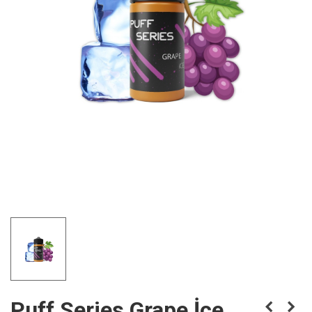
Puff Series Grape İce