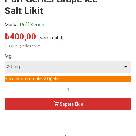
Salt Likit
Marka:
Puff Series
₺400,00
(vergi dahil)
1-3 gün içinde teslim
Mg
Stoktaki son ürünler
2 Öğeler
-
+
Sepete Ekle
Buy Now