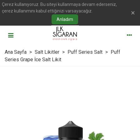
Çerez kullanıyoruz. Bu siteyi kullanmaya devam ederseniz,
çerez kullanımını kabul ettiğinizi varsayacağız.
×
Anladım
Ana Sayfa
>
Salt Likitler
>
Puff Series Salt
>
Puff
Series Grape İce Salt Likit