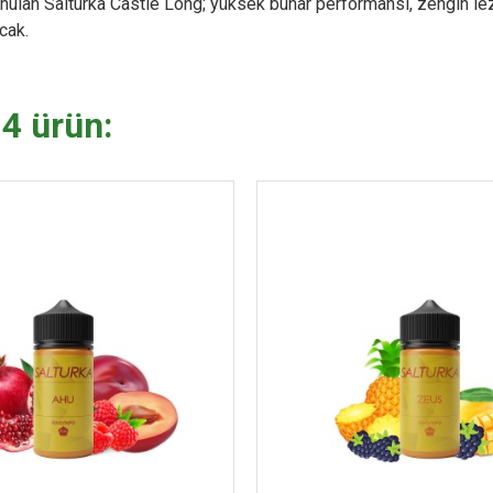
nulan Salturka Castle Long; yüksek buhar performansı, zengin le
acak.
 4 ürün: