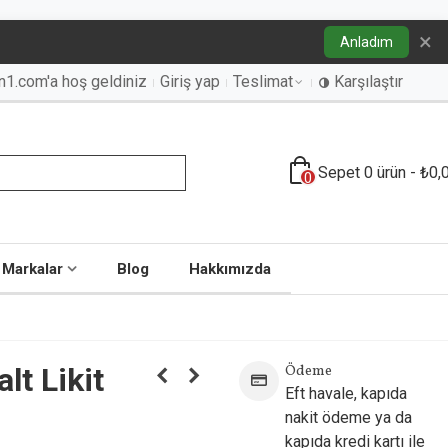
×
Anladım
an1.com'a hoş geldiniz
Giriş yap
Teslimat
Karşılaştır
Sepet
0
ürün
-
₺0,
0
Markalar
Blog
Hakkımızda
lt Likit
Ödeme
Eft havale, kapıda
nakit ödeme ya da
kapıda kredi kartı ile