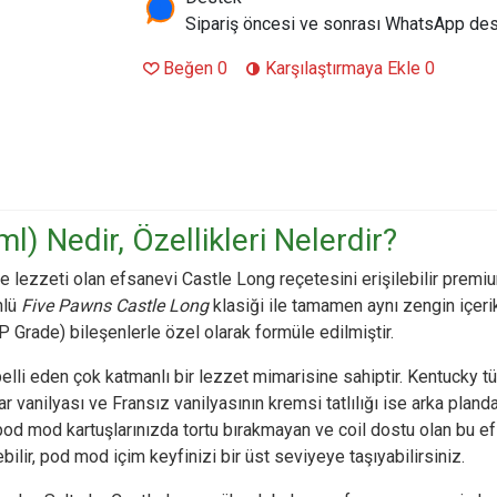
Sipariş öncesi ve sonrası WhatsApp des
Beğen
0
Karşılaştırmaya Ekle
0
l) Nedir, Özellikleri Nelerdir?
rme lezzeti olan efsanevi Castle Long reçetesini erişilebilir pre
nlü
Five Pawns Castle Long
klasiği ile tamamen aynı zengin içeri
SP Grade) bileşenlerle özel olarak formüle edilmiştir.
 belli eden çok katmanlı bir lezzet mimarisine sahiptir. Kentucky t
r vanilyası ve Fransız vanilyasının kremsi tatlılığı ise arka pla
 mod kartuşlarınızda tortu bırakmayan ve coil dostu olan bu efsane
lir, pod mod içim keyfinizi bir üst seviyeye taşıyabilirsiniz.