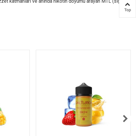
zzet katmanları ve anında nikotin doyumu arayan MTL (sigara
Top