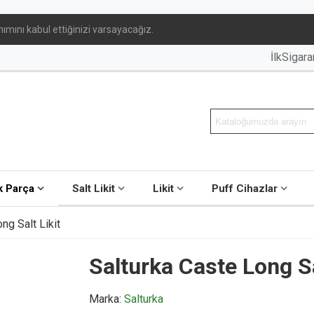
ımını kabul ettiğinizi varsayacağız.
İlkSigar
 Parça
Salt Likit
Likit
Puff Cihazlar
ng Salt Likit
Salturka Caste Long Sa
Marka:
Salturka