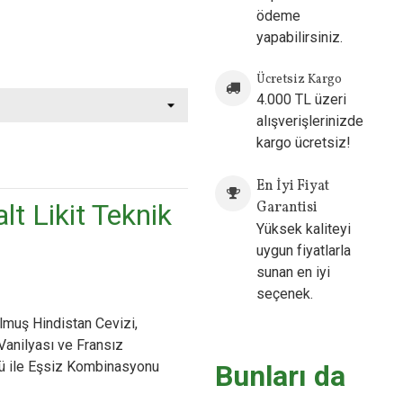
ödeme
yapabilirsiniz.
Ücretsiz Kargo
4.000 TL üzeri
alışverişlerinizde
kargo ücretsiz!
ow
En İyi Fiyat
lt Likit Teknik
Garantisi
Yüksek kaliteyi
uygun fiyatlarla
sunan en iyi
seçenek.
muş Hindistan Cevizi,
anilyası ve Fransız
nü ile Eşsiz Kombinasyonu
Bunları da