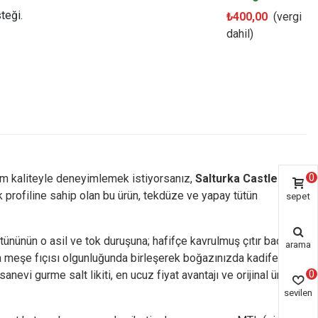
teği.
₺400,00
(vergi
dahil)
0
mium kaliteyle deneyimlemek istiyorsanız,
Salturka Castle Long
k profiline sahip olan bu ürün, tekdüze ve yapay tütün
sepet
ütününün o asil ve tok duruşuna; hafifçe kavrulmuş çıtır badem
arama
nda meşe fıçısı olgunluğunda birleşerek boğazınızda kadifemsi,
0
vi gurme salt likiti, en ucuz fiyat avantajı ve orijinal ürün
sevilen
ürün