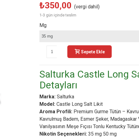
₺350,00
(vergi dahil)
1-3 gün içinde teslim
Mg
-
+
Sepete Ekle
Buy N
Salturka Castle Long Sa
Detayları
Marka:
Salturka
Model:
Castle Long Salt Likit
Aroma Profili:
Premium Gurme Tütün – Kavrul
Kavrulmuş Badem, Esmer Şeker, Madagaskar V
Vanilyasının Meşe Fıçısı Tonlu Kentucky Tütü
Nikotin Seçenekleri:
35 mg 50 mg