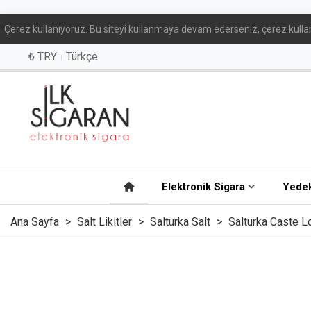
Çerez kullanıyoruz. Bu siteyi kullanmaya devam ederseniz, çerez kullan
₺ TRY
Türkçe
Elektronik Sigara
Yedek
Ana Sayfa
>
Salt Likitler
>
Salturka Salt
>
Salturka Caste Lo