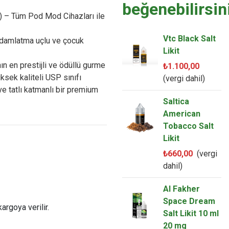
beğenebilirsin
 – Tüm Pod Mod Cihazları ile
Vtc Black Salt
 damlatma uçlu ve çocuk
Likit
ın en prestijli ve ödüllü gurme
₺1.100,00
ksek kaliteli USP sınıfı
(vergi dahil)
ve tatlı katmanlı bir premium
Saltica
American
Tobacco Salt
Likit
₺660,00
(vergi
dahil)
Al Fakher
Space Dream
argoya verilir.
Salt Likit 10 ml
20 mg