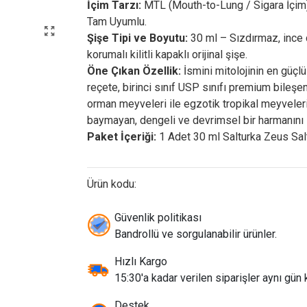
İçim Tarzı:
MTL (Mouth-to-Lung / Sigara İçim)
Tam Uyumlu.
Şişe Tipi ve Boyutu:
30 ml – Sızdırmaz, ince
korumalı kilitli kapaklı orijinal şişe.
Öne Çıkan Özellik:
İsmini mitolojinin en güçlü
reçete, birinci sınıf USP sınıfı premium bileşen
orman meyveleri ile egzotik tropikal meyveler
baymayan, dengeli ve devrimsel bir harmanını 
Paket İçeriği:
1 Adet 30 ml Salturka Zeus Salt
Ürün kodu:
Güvenlik politikası
Bandrollü ve sorgulanabilir ürünler.
Hızlı Kargo
15:30'a kadar verilen siparişler aynı gün k
Destek