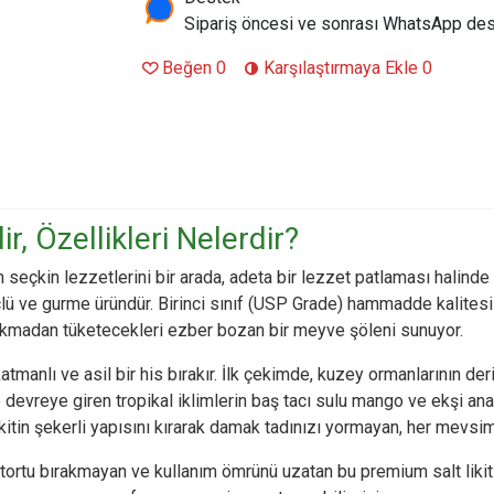
Sipariş öncesi ve sonrası WhatsApp des
Beğen
0
Karşılaştırmaya Ekle
0
r, Özellikleri Nelerdir?
n seçkin lezzetlerini bir arada, adeta bir lezzet patlaması hali
lü ve gurme üründür. Birinci sınıf (USP Grade) hammadde kalitesi 
bıkmadan tüketecekleri ezber bozan bir meyve şöleni sunuyor.
tmanlı ve asil bir his bırakır. İlk çekimde, kuzey ormanlarının de
 devreye giren tropikal iklimlerin baş tacı sulu mango ve ekşi an
in şekerli yapısını kırarak damak tadınızı yormayan, her mevsim fa
rtu bırakmayan ve kullanım ömrünü uzatan bu premium salt likiti, 