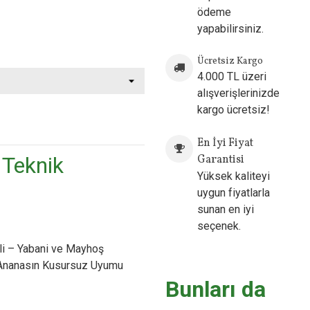
ödeme
yapabilirsiniz.
Ücretsiz Kargo
4.000 TL üzeri
alışverişlerinizde
kargo ücretsiz!
ow
En İyi Fiyat
 Teknik
Garantisi
Yüksek kaliteyi
uygun fiyatlarla
sunan en iyi
seçenek.
i – Yabani ve Mayhoş
 Ananasın Kusursuz Uyumu
Bunları da