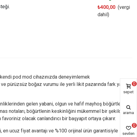
teği.
₺400,00
(vergi
dahil)
nde kendi pod mod cihazınızda deneyimlemek
0
ve pürüzsüz boğaz vurumu ile yerli likit pazarında fark yaratan
sepet
rinliklerinden gelen yabani, olgun ve hafif mayhoş böğürtlen
anas notaları, böğürtlenin keskinliğini mükemmel bir şekilde
arama
voriniz olacak canlandırıcı bir başyapıt ortaya çıkarır.
0
en ucuz fiyat avantajı ve %100 orijinal ürün garantisiyle
sevilen