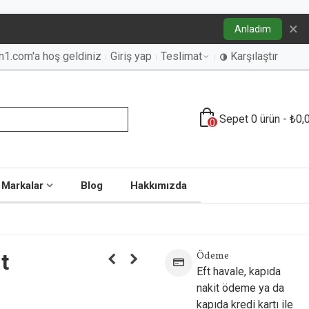
×
Anladım
an1.com'a hoş geldiniz
Giriş yap
Teslimat
Karşılaştır
Sepet
0
ürün
-
₺0,
0
Markalar
Blog
Hakkımızda
t
Ödeme
Eft havale, kapıda
nakit ödeme ya da
kapıda kredi kartı ile