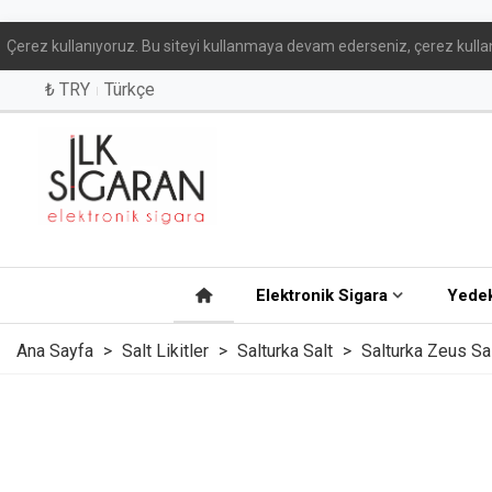
Çerez kullanıyoruz. Bu siteyi kullanmaya devam ederseniz, çerez kullan
₺ TRY
Türkçe
Elektronik Sigara
Yedek
Ana Sayfa
>
Salt Likitler
>
Salturka Salt
>
Salturka Zeus Sal