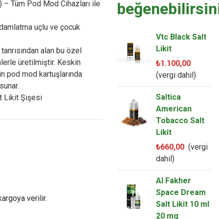
 – Tüm Pod Mod Cihazları ile
beğenebilirsin
 damlatma uçlu ve çocuk
Vtc Black Salt
Likit
 tanrısından alan bu özel
lerle üretilmiştir. Keskin
₺1.100,00
in pod mod kartuşlarında
(vergi dahil)
sunar.
Saltica
 Likit Şişesi
American
Tobacco Salt
Likit
₺660,00
(vergi
dahil)
Al Fakher
Space Dream
argoya verilir.
Salt Likit 10 ml
20 mg