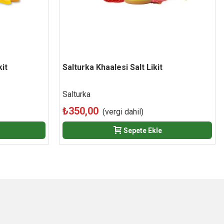
kit
Salturka Khaalesi Salt Likit
Beğen
Salturka
₺350,00
(vergi dahil)
Sepete Ekle