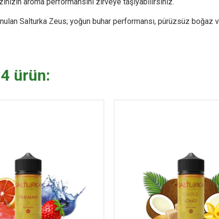
ınızın aroma performansını zirveye taşıyabilirsiniz.
nulan Salturka Zeus; yoğun buhar performansı, pürüzsüz boğaz v
 4 ürün: