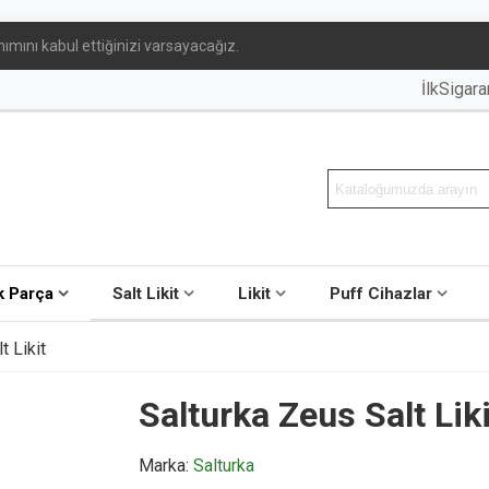
ımını kabul ettiğinizi varsayacağız.
İlkSigar
 Parça
Salt Likit
Likit
Puff Cihazlar
t Likit
Salturka Zeus Salt Liki
Marka:
Salturka