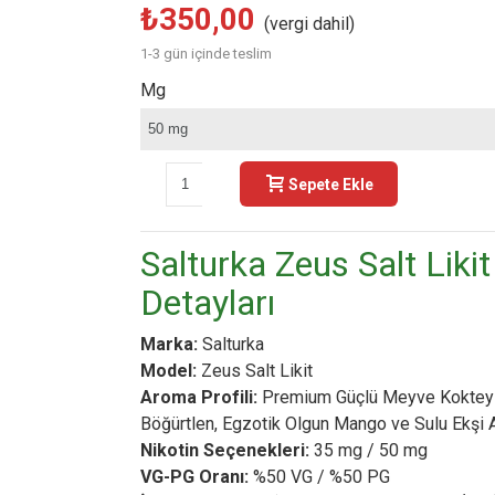
₺350,00
(vergi dahil)
1-3 gün içinde teslim
Mg
-
+
Sepete Ekle
Buy N
Salturka Zeus Salt Likit
Detayları
Marka:
Salturka
Model:
Zeus Salt Likit
Aroma Profili:
Premium Güçlü Meyve Kokteyl
Böğürtlen, Egzotik Olgun Mango ve Sulu Ekşi
Nikotin Seçenekleri:
35 mg / 50 mg
VG-PG Oranı:
%50 VG / %50 PG