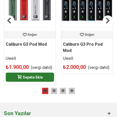
Güvenli Alışveriş ve %100 Orijinallik Garantisi:
web
sitemiz üzerinden sipariş edeceğiniz tüm Uwell Lite
modelleri orijinal kapalı kutusunda, sorgulanabilir orijinallik
kodlarıyla adresinize teslim edilir. Cihaza dair küresel
kullanım standartlarını, AR-GE detaylarını ve tescilli
laboratuvar belgelerini incelemek isterseniz, üretici firmanın
Beğen
Beğen
resmi web adresi olan myuwell sitesini de doğrudan ziyaret
Caliburn G3 Pod Mod
Caliburn G3 Pro Pod
edebilirsiniz.
Mod
Uwell
Uwell
₺1.900,00
₺2.000,00
(vergi dahil)
(vergi dahil)
Sepete Ekle
Son Yazılar