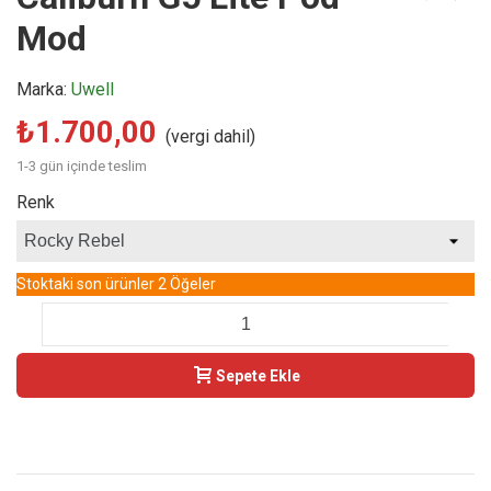
Mod
Marka:
Uwell
₺1.700,00
(vergi dahil)
1-3 gün içinde teslim
Renk
Stoktaki son ürünler
2 Öğeler
-
+
Sepete Ekle
Buy Now