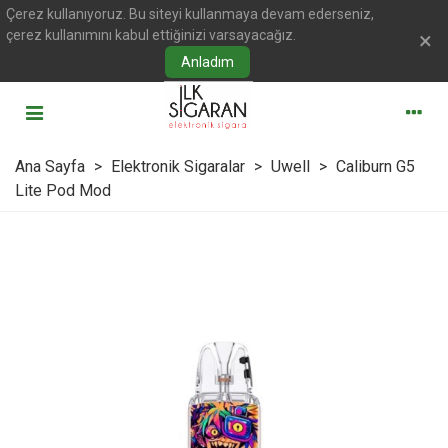
Çerez kullanıyoruz. Bu siteyi kullanmaya devam ederseniz,
çerez kullanımını kabul ettiğinizi varsayacağız.
×
Anladım
Ana Sayfa
>
Elektronik Sigaralar
>
Uwell
>
Caliburn G5
Lite Pod Mod