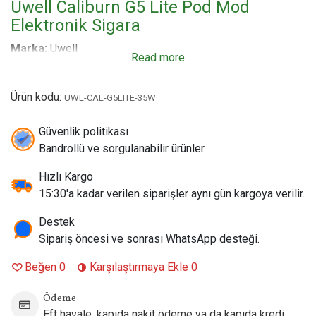
Uwell Caliburn G5 Lite Pod Mod
Elektronik Sigara
Marka:
Uwell
Read more
Ürün Adı:
Uwell Caliburn G5 Lite Pod Mod Kit
Gövde Tipi:
Ultra Hafif ve Dayanıklı Polikarbon Gövde
Ürün kodu:
UWL-CAL-G5LITE-35W
(Pocket-Friendly)
Kartuş Kapasitesi:
3 ml (Pencereli Likit Takip Mesafesi ve
Güvenlik politikası
Sızdırmaz Üstten Dolum)
Bandrollü ve sorgulanabilir ürünler.
Batarya Kapasitesi:
Dahili 1600 mAh (Lite serisindeki en
yüksek pil ömrü)
Hızlı Kargo
Maksimum Çıkış Gücü:
35W (Akıllı Çipset Otomatik Watt
15:30'a kadar verilen siparişler aynı gün kargoya verilir.
Ayarı)
Kartuş Teknolojisi:
Yeni Nesil Uwell GPP Kartuş Serisi
Destek
(Pro-FOCS Teknolojili)
Sipariş öncesi ve sonrası WhatsApp desteği.
Şarj Tipi:
2A USB-C (Hızlı ve Güvenli Şarj Girişi)
Beğen
0
Karşılaştırmaya Ekle
0
Kutu İçeriği:
* 1 x Uwell Caliburn G5 Lite Cihazı
1 x GPP 0.6 ohm Kartuş (Net aroma geçişi ve pürüzsüz
Ödeme
sigara içimi / MTL-RDL)
Eft havale, kapıda nakit ödeme ya da kapıda kredi