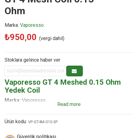
Ohm
Marka:
Vaporesso
₺950,00
(vergi dahil)
Stoklara gelince haber ver
Vaporesso GT 4 Meshed 0.15 Ohm
Yedek Coil
Marka:
Vaporesso
Read more
Ürün Türü:
Yedek Coil (Atomizör Kafası)
Direnç / Ohm Değeri:
0.
15 Ohm GT4 Meshed (Çift Örgü
Ürün kodu:
VP-GT4M-015-3P
Bobin / DTL - Doğrudan Ciğer Çekimi)
Önerilen Çalışma Aralığı:
50W - 75W (En İyi
Güvenlik politikası
Performans:
60W - 70W)