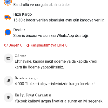
Bandrollü ve sorgulanabilir ürünler.
Paket İçeriği:
3 Adet / Kutu
Uyumlu Tank ve Cihaz Modelleri:
Vaporesso NRG
Hızlı Kargo
Tank,
NRG SE Tank,
NRG S Tank,
NRG PE Tank,
Cascade
15:30'a kadar verilen siparişler aynı gün kargoya verilir.
Baby/XT Tank,
SKRR-S Tank,
Revenger Kit,
Revenger X
Kit,
Swag 2 Kit,
Gen S Kit,
Gen X Kit (Eleaf HW,
Smok TFV8
Destek
Baby ve Joyetech ProC serisi coil kullanan diğer markaların
Sipariş öncesi ve sonrası WhatsApp desteği.
uyumlu tankları ile de fiziksel olarak eşleşebilir).
Beğen
0
Karşılaştırmaya Ekle
0
Önerilen Likit Tipi:
Yüksek VG Oranlı Premium Freebase E-
Likitler (%70 VG / %30 PG veya %80 VG / %20 PG)
Ödeme
Menşei:
Çin (Orijinal Vaporesso)
Eft havale, kapıda nakit ödeme ya da kapıda kredi
kartı ile ödeme yapabilirsiniz.
Ücretsiz Kargo
4.000 TL üzeri alışverişlerinizde kargo ücretsiz!
En İyi Fiyat Garantisi
Yüksek kaliteyi uygun fiyatlarla sunan en iyi seçenek.