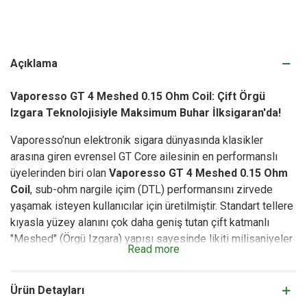
Açıklama
Vaporesso GT 4 Meshed 0.15 Ohm Coil: Çift Örgü
Izgara Teknolojisiyle Maksimum Buhar İlksigaran'da!
Vaporesso’nun elektronik sigara dünyasında klasikler
arasına giren evrensel GT Core ailesinin en performanslı
üyelerinden biri olan
Vaporesso GT 4 Meshed 0.15 Ohm
Coil
, sub-ohm nargile içim (DTL) performansını zirvede
yaşamak isteyen kullanıcılar için üretilmiştir. Standart tellere
kıyasla yüzey alanını çok daha geniş tutan çift katmanlı
"Meshed" (Örgü Izgara) yapısı sayesinde likiti milisaniyeler
Read more
içinde kusursuzca buharlaştırır. Bu gelişmiş mimari, ani
ısınma dengesizliklerini ortadan kaldırarak kuru çekim (dry
hit) ya da erken coil yanması gibi sorunların önüne geçer.
Ürün Detayları