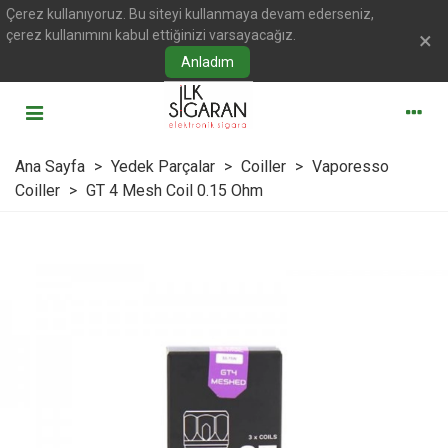
Çerez kullanıyoruz. Bu siteyi kullanmaya devam ederseniz,
çerez kullanımını kabul ettiğinizi varsayacağız.
×
Anladım
Ana Sayfa
>
Yedek Parçalar
>
Coiller
>
Vaporesso
Coiller
>
GT 4 Mesh Coil 0.15 Ohm