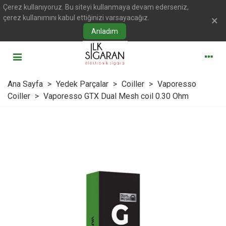
Çerez kullanıyoruz. Bu siteyi kullanmaya devam ederseniz,
çerez kullanımını kabul ettiğinizi varsayacağız.
×
Anladım
Ana Sayfa
>
Yedek Parçalar
>
Coiller
>
Vaporesso
Coiller
>
Vaporesso GTX Dual Mesh coil 0.30 Ohm