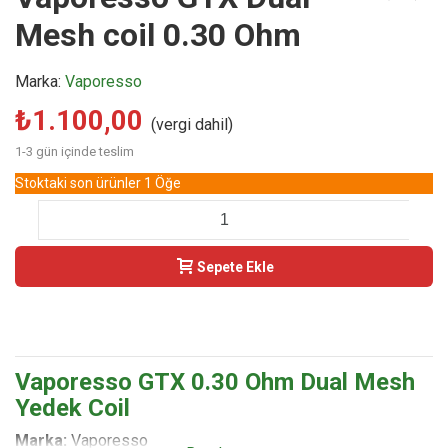
Mesh coil 0.30 Ohm
Marka:
Vaporesso
₺1.100,00
(vergi dahil)
1-3 gün içinde teslim
Stoktaki son ürünler
1 Öğe
-
+
Sepete Ekle
Buy Now
Vaporesso GTX 0.30 Ohm Dual Mesh
Yedek Coil
Marka:
Vaporesso