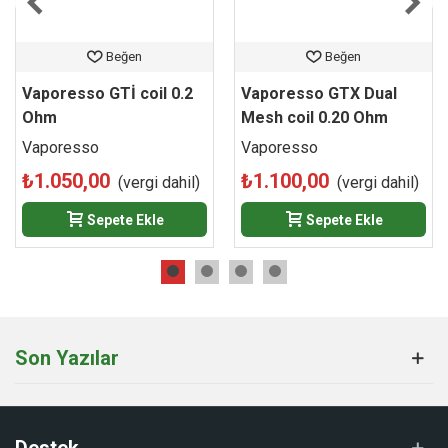
0.30 Ohm Dual Mesh coillerini, en avantajlı fiyatlar ve hızlı
kargo fırsatıyla sitemiz üzerinden hemen güvenle sipariş
Beğen
Beğen
edebilirsiniz.
Vaporesso GTİ coil 0.2
Vaporesso GTX Dual
Ohm
Mesh coil 0.20 Ohm
Vaporesso
Vaporesso
₺1.050,00
₺1.100,00
(vergi dahil)
(vergi dahil)
Sepete Ekle
Sepete Ekle
Son Yazılar
Destek