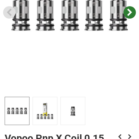
Vopoo Pnp X Coil 0.15