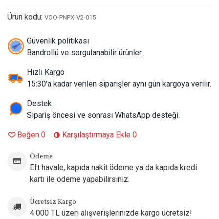
Direnç (Ohm) Değeri:
0.15 Ohm
Ürün kodu:
VOO-PNPX-V2-015
Tavsiye Edilen Watt Aralığı:
60W – 80W (Maksimum buhar
ve aroma performansı için: 65W – 75W)
Güvenlik politikası
İçim Tarzı:
DTL (Doğrudan Ciğer Çekimi Sub-Ohm nargile
Bandrollü ve sorgulanabilir ürünler.
içim)
Paket İçeriği:
1 Paket (5 Adet Değiştirilebilir Yeni Nesil
Hızlı Kargo
PnP X V2 Coil)
15:30'a kadar verilen siparişler aynı gün kargoya verilir.
Uyumlu Tank ve Pod Kartuşlar:
Voopoo PnP X Pod Tank
(DTL Sürümü), Voopoo PnP X Geliştirilmiş V2 Boş
Destek
Kartuşları
(Önemli Not: Eski nesil standart Vinci, Drag X/S
Sipariş öncesi ve sonrası WhatsApp desteği.
standart PnP plastik pod kartuşları ile uyumlu değildir)
Beğen
0
Karşılaştırmaya Ekle
0
Uyumlu Cihaz (Kit) Modelleri:
Voopoo Drag S3, Drag X3,
Drag 6, Drag S2, Drag X2, Drag 4 (PnP X Edition), Argus Pro
Ödeme
2 (Gövdesinde yeni nesil PnP X tank mimarisini ve yüksek
Eft havale, kapıda nakit ödeme ya da kapıda kredi
watt çıkışını barındıran tüm güncel Voopoo modelleriyle
kartı ile ödeme yapabilirsiniz.
uyumludur)
Ücretsiz Kargo
4.000 TL üzeri alışverişlerinizde kargo ücretsiz!