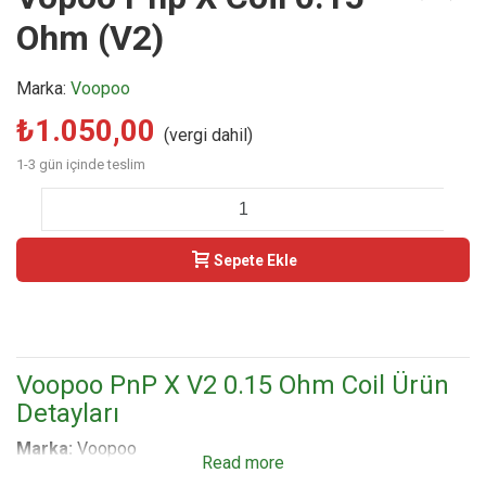
Ohm (V2)
Marka:
Voopoo
₺1.050,00
(vergi dahil)
1-3 gün içinde teslim
-
+
Sepete Ekle
Buy Now
Voopoo PnP X V2 0.15 Ohm Coil Ürün
Detayları
Marka:
Voopoo
Read more
Model:
PnP X V2 0.15 Ohm Mesh Coil