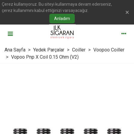
Çerez kullanıyoruz. Bu siteyi kullanmaya devam ederseniz,
çerez kullanımını kabul ettiğinizi varsayacağız.
×
Anladım
Ana Sayfa
>
Yedek Parçalar
>
Coiller
>
Voopoo Coiller
>
Vopoo Pnp X Coil 0.15 Ohm (V2)