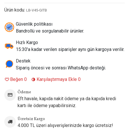
Aroma:
Grape Ice / Triple Berry
Ürün kodu:
LB-V45-GITB
Aroma Profili:
Ferahlatıcı buz etkisiyle zenginleştirilen
üzüm aromasını; böğürtlen, ahududu ve yaban mersininin
Güvenlik politikası
uyumlu karışımından oluşan Triple Berry aromasıyla
Bandrollü ve sorgulanabilir ürünler.
buluşturan meyvemsi, tatlı ve serin çift aromalı lezzet
deneyimi sunar.
Hızlı Kargo
Puff Kapasitesi:
45.000 Puff
15:30'a kadar verilen siparişler aynı gün kargoya verilir.
Likit Kapasitesi:
30 ml
Batarya Kapasitesi:
650 mAh
Destek
Nikotin Oranı:
50 mg/ml
Sipariş öncesi ve sonrası WhatsApp desteği.
Coil Teknolojisi:
Dual Mesh Coil
Beğen
0
Karşılaştırmaya Ekle
0
Aroma Sistemi:
2 Aroma 1 Arada
Şarj Girişi:
USB Type-C
Ödeme
Ekran:
Akıllı Dijital Gösterge
Eft havale, kapıda nakit ödeme ya da kapıda kredi
Ayarlanabilir Hava Akışı:
Var
kartı ile ödeme yapabilirsiniz.
Orijinallik:
%100 Orijinal Ürün
Ücretsiz Kargo
4.000 TL üzeri alışverişlerinizde kargo ücretsiz!