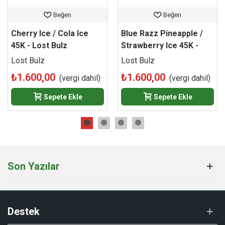
Grape Ice / Triple Berry çeşidi; üzüm aromasının serinletici
yapısını, üç farklı orman meyvesinin zengin lezzetiyle
Beğen
Beğen
buluşturarak meyvemsi aromalardan hoşlanan kullanıcılar
Cherry Ice / Cola Ice
Blue Razz Pineapple /
için güçlü bir alternatif oluşturur. Çift aroma sistemi, gelişmiş
45K - Lost Bulz
Strawberry Ice 45K -
teknik donanımı ve modern tasarımı sayesinde Lost Bulz
Lost Bulz
Lost Bulz
Lost Bulz
V45 serisinin öne çıkan seçeneklerinden biri olarak dikkat
çeker.
₺1.600,00
₺1.600,00
(vergi dahil)
(vergi dahil)
Sepete Ekle
Sepete Ekle
Son Yazılar
Destek