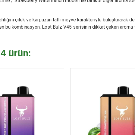
on Lime / Strawberry Watermelon modeli ile birlikte diğer aroma 
ğını çilek ve karpuzun tatlı meyve karakteriyle buluşturarak dengel
irilen bu kombinasyon, Lost Bulz V45 serisinin dikkat çeken aroma
 4 ürün: