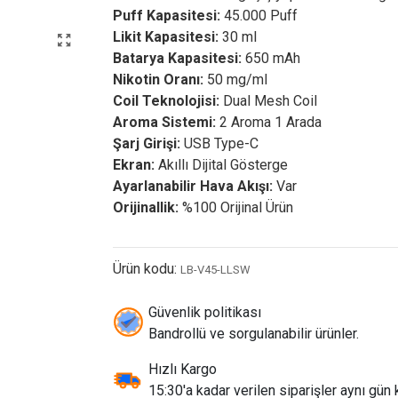
Puff Kapasitesi:
45.000 Puff
Likit Kapasitesi:
30 ml
Batarya Kapasitesi:
650 mAh
Nikotin Oranı:
50 mg/ml
Coil Teknolojisi:
Dual Mesh Coil
Aroma Sistemi:
2 Aroma 1 Arada
Şarj Girişi:
USB Type-C
Ekran:
Akıllı Dijital Gösterge
Ayarlanabilir Hava Akışı:
Var
Orijinallik:
%100 Orijinal Ürün
Ürün kodu:
LB-V45-LLSW
Güvenlik politikası
Bandrollü ve sorgulanabilir ürünler.
Hızlı Kargo
15:30'a kadar verilen siparişler aynı gün k