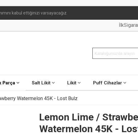
ımını kabul ettiğinizi varsayacağız.
İlkSigar
 Parça
Salt Likit
Likit
Puff Cihazlar
awberry Watermelon 45K - Lost Bulz
Lemon Lime / Strawbe
Watermelon 45K - Los