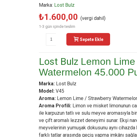
Marka:
Lost Bulz
₺1.600,00
(vergi dahil)
1-3 gün içinde teslim
-
+
Sepete Ekle
Buy N
Lost Bulz
Lemon Lime 
Watermelon 45.000 Pu
Marka:
Lost Bulz
Model:
V45
Aroma:
Lemon Lime / Strawberry Watermelo
Aroma Profili:
Limon ve misket limonunun canl
ile karpuzun tatlı ve sulu meyve aromasıyla bir
ve çift aromalı lezzet deneyimi sunar. Ekşi nar
meyvelerinin yumuşak dokusunu aynı cihazda 
farklı tatlar arasında geçiş yapma imkânı sağlar