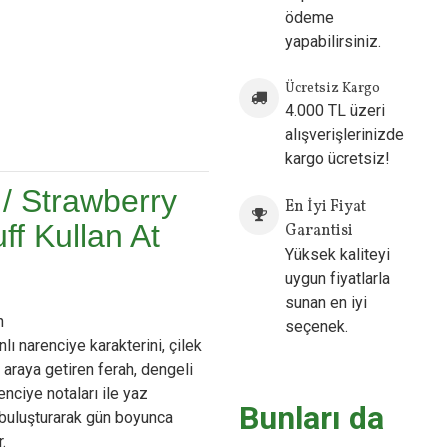
ödeme
yapabilirsiniz.
Ücretsiz Kargo
4.000 TL üzeri
ow
alışverişlerinizde
kargo ücretsiz!
/ Strawberry
En İyi Fiyat
ff Kullan At
Garantisi
Yüksek kaliteyi
uygun fiyatlarla
sunan en iyi
n
seçenek.
ı narenciye karakterini, çilek
 araya getiren ferah, dengeli
enciye notaları ile yaz
Bunları da
buluşturarak gün boyunca
.