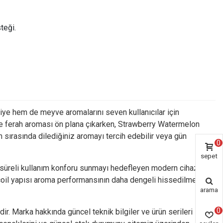
teği.
iye hem de meyve aromalarını seven kullanıcılar için
i ve ferah aroması ön plana çıkarken, Strawberry Watermelon
 sırasında dilediğiniz aromayı tercih edebilir veya gün
0
sepet
un süreli kullanım konforu sunmayı hedefleyen modern cihazlar
ş coil yapısı aroma performansının daha dengeli hissedilmesine
arama
0
ir. Marka hakkında güncel teknik bilgiler ve ürün serileri için