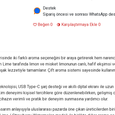
Destek
Sipariş öncesi ve sonrası WhatsApp des
Beğen
0
Karşılaştırmaya Ekle
0
sinde iki farklı aroma seçeneğini bir araya getirerek hem narenc
emon Lime tarafında limon ve misket limonunun canlı, hafif ekşims
muşak lezzetiyle tamamlanır. Çift aroma sistemi sayesinde kullanım
knolojisi, USB Type-C şarj desteği ve akıllı dijital ekranı ile uz
 çekim deneyimi kişisel tercihlere göre düzenlenebilirken, gelişmi
, cihazın verimli ve pratik bir deneyim sunmasına yardımcı olur.
arım anlayışıyla uluslararası pazarda öne çıkan üreticilerden birid