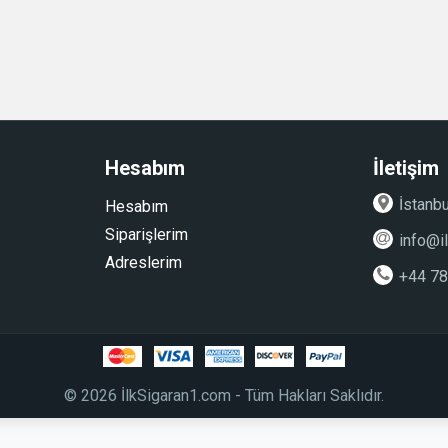
Hesabım
İletişim
İstanbu
Hesabım
Siparişlerim
info@i
Adreslerim
+44 7
© 2026 İlkSigaran1.com - Tüm Hakları Saklıdır.