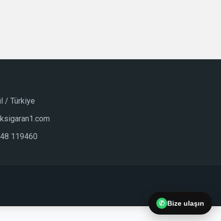
l / Türkiye
lksigaran1.com
848 119460
✆
Bize ulaşın