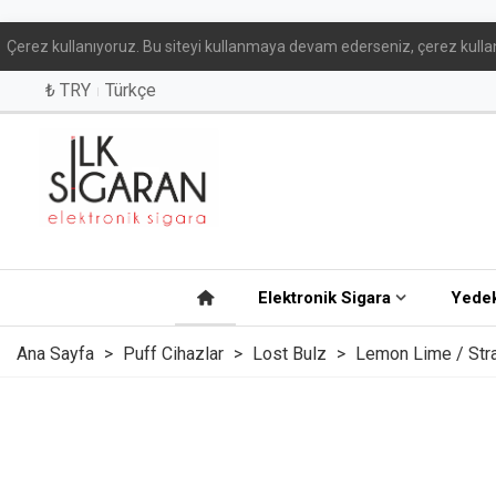
Çerez kullanıyoruz. Bu siteyi kullanmaya devam ederseniz, çerez kullan
₺ TRY
Türkçe
Elektronik Sigara
Yedek
Ana Sayfa
>
Puff Cihazlar
>
Lost Bulz
>
Lemon Lime / Str