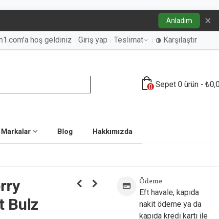
×
Anladım
an1.com'a hoş geldiniz
Giriş yap
Teslimat
Karşılaştır
Sepet
0
ürün
-
₺0,
0
Markalar
Blog
Hakkımızda
rry
Ödeme
Eft havale, kapıda
t Bulz
nakit ödeme ya da
kapıda kredi kartı ile