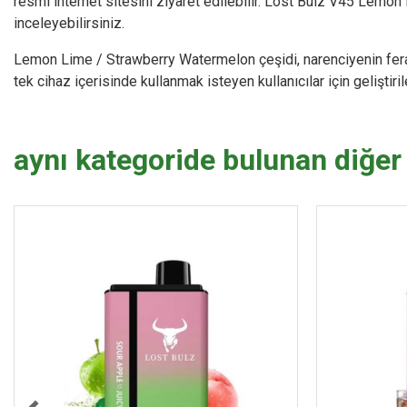
resmi internet sitesini ziyaret edilebilir. Lost Bulz V45 Lem
inceleyebilirsiniz.
Lemon Lime / Strawberry Watermelon çeşidi, narenciyenin ferahlı
tek cihaz içerisinde kullanmak isteyen kullanıcılar için gelişt
aynı kategoride bulunan diğer